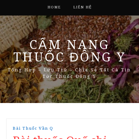
HOME
LIÊN HỆ
CẨM NANG
THUỐC ĐÔNG Y
Tổng Hợp – Lưu Trữ – Chia Sẻ Tất Cả Tin
Tức Thuốc Đông Y
Bài Thuốc Vần Q