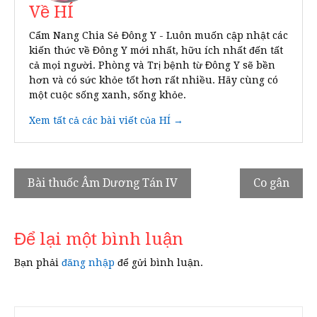
Về HÍ
Cẩm Nang Chia Sẻ Đông Y - Luôn muốn cập nhật các
kiến thức về Đông Y mới nhất, hữu ích nhất đến tất
cả mọi người. Phòng và Trị bệnh từ Đông Y sẽ bền
hơn và có sức khỏe tốt hơn rất nhiều. Hãy cùng có
một cuộc sống xanh, sống khỏe.
Xem tất cả các bài viết của HÍ →
Điều
Bài thuốc Âm Dương Tán IV
Co gân
hướng
bài
Để lại một bình luận
viết
Bạn phải
đăng nhập
để gửi bình luận.