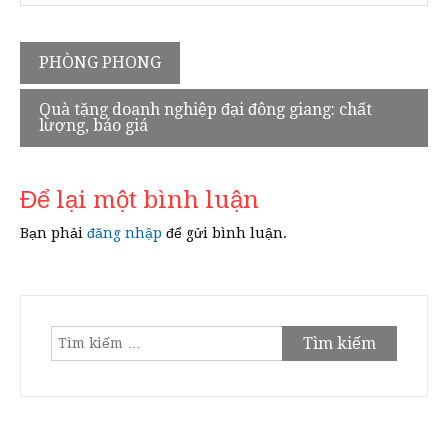
Điều
PHÒNG PHONG
hướng
Quà tặng doanh nghiệp đại đông giang: chất
bài
lượng, báo giá
viết
Để lại một bình luận
Bạn phải
đăng nhập
để gửi bình luận.
Tìm
kiếm
cho: