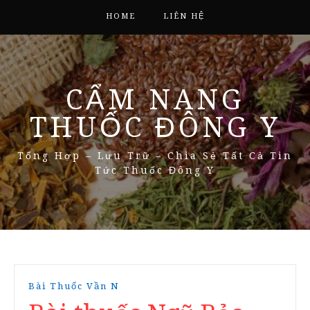
HOME
LIÊN HỆ
CẨM NANG
THUỐC ĐÔNG Y
Tổng Hợp – Lưu Trữ – Chia Sẻ Tất Cả Tin
Tức Thuốc Đông Y
Bài Thuốc Vần N