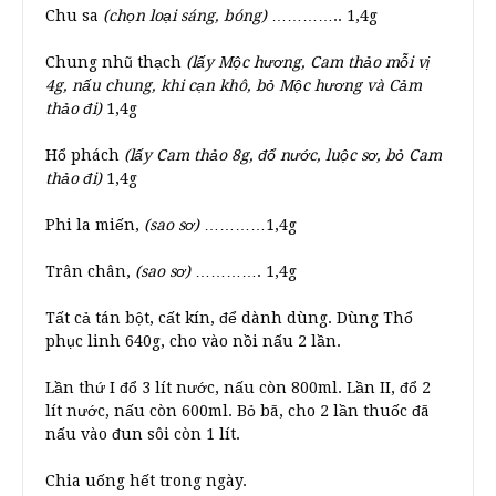
Chu sa
(chọn loại sáng, bóng)
………….. 1,4g
Chung nhũ thạch
(lấy Mộc hương, Cam thảo mỗi vị
4g, nấu chung, khi cạn khô, bỏ Mộc hương và Cảm
thảo đi)
1,4g
Hổ phách
(lấy Cam thảo 8g, đổ nước, luộc sơ, bỏ Cam
thảo đi)
1,4g
Phi la miến,
(sao sơ)
…………1,4g
Trân chân,
(sao sơ)
…………. 1,4g
Tất cả tán bột, cất kín, để dành dùng. Dùng Thổ
phục linh 640g, cho vào nồi nấu 2 lần.
Lần thứ I đổ 3 lít nước, nấu còn 800ml. Lần II, đổ 2
lít nước, nấu còn 600ml. Bỏ bã, cho 2 lần thuốc đã
nấu vào đun sôi còn 1 lít.
Chia uống hết trong ngày.