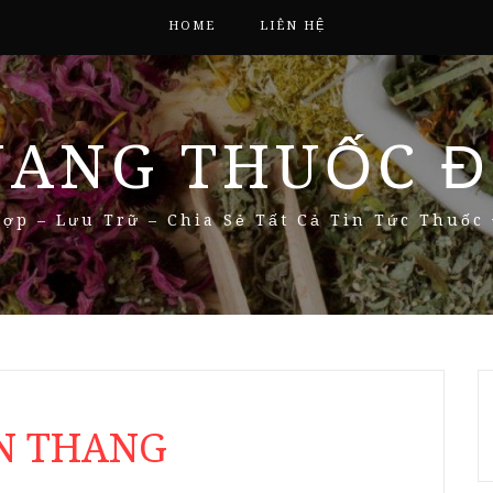
HOME
LIÊN HỆ
NANG THUỐC Đ
ợp – Lưu Trữ – Chia Sẻ Tất Cả Tin Tức Thuốc
ẦN THANG