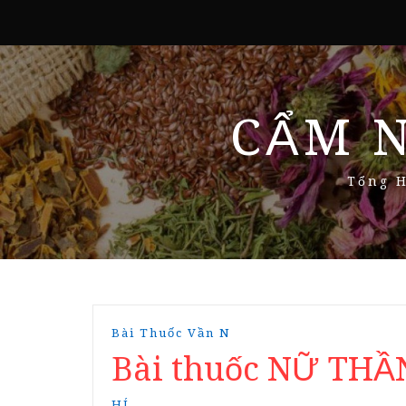
CẨM 
Tổng H
Bài Thuốc Vần N
Bài thuốc NỮ TH
HÍ