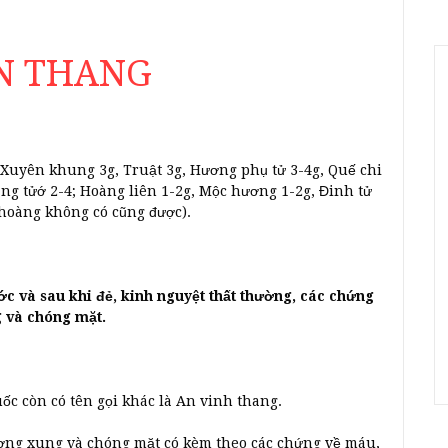
ẦN THANG
uyên khung 3g, Truật 3g, Hương phụ tử 3-4g, Quế chi
ng tửớ 2-4; Hoàng liên 1-2g, Mộc hương 1-2g, Đinh tử
i hoàng không có cũng được).
c và sau khi đẻ, kinh nguyệt thất thường, các chứng
 và chóng mặt.
ốc còn có tên gọi khác là An vinh thang.
ượng xung và chóng mặt có kèm theo các chứng về máu,