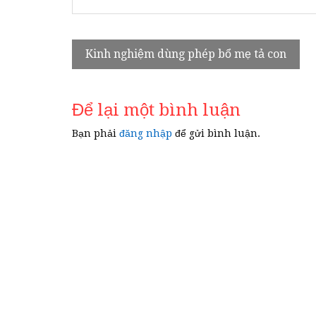
Điều
Kinh nghiệm dùng phép bổ mẹ tả con
hướng
bài
Để lại một bình luận
viết
Bạn phải
đăng nhập
để gửi bình luận.