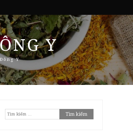
ÔNG Y
 Đông Y
Tìm
kiếm
cho: