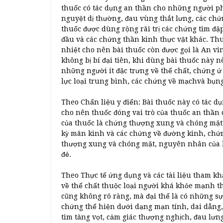
thuốc có tác dụng an thần cho những người ph
nguyệt dị thường, đau vùng thắt lưng, các chứ
thuốc được dùng rộng rãi trị các chứng tim đậ
đầu và các chứng thần kinh thực vật khác. Th
nhiệt cho nên bài thuốc còn được gọi là An vi
không bị bí đại tiên, khi dùng bài thuốc này n
những người ít đặc trưng về thể chất, chứng 
lực loại trung bình, các chứng về mạchvà bụn
Theo Chẩn liệu y điển: Bài thuốc này có tác dụ
cho nên thuốc đóng vai trò của thuốc an thần
của thuốc là chứng thượng xung và chóng mặt
kỳ mãn kinh và các chứng về đường kinh, chứ
thượng xung và chóng mặt, nguyên nhân của hộ
đẻ.
Theo Thực tế ứng dụng và các tài liệu tham k
về thể chất thuộc loại người khá khỏe mạnh th
cũng không rõ ràng, mà đại thể là có những sự
chứng thể hiện dưới dạng mạn tính, dai dẳng,
tim tǎng vọt, cảm giác thượng nghịch, đau lưng