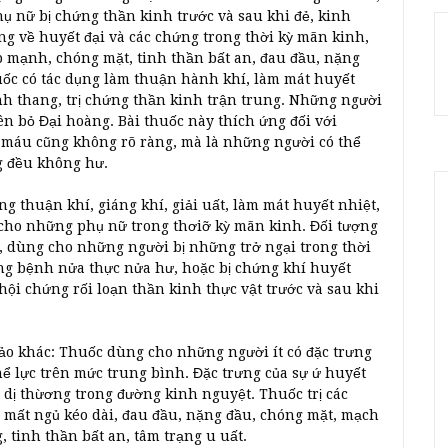
ụ nữ bị chứng thần kinh trước và sau khi đẻ, kinh
ng về huyết đại và các chứng trong thời kỳ mãn kinh,
p mạnh, chóng mặt, tinh thần bất an, đau đầu, nặng
uốc có tác dụng làm thuận hành khí, làm mát huyết
nh thang, trị chứng thần kinh trận trung. Những người
ên bỏ Đại hoàng. Bài thuốc này thích ứng đối với
ứ máu cũng không rõ ràng, mà là những người có thể
g đều không hư.
ng thuận khí, giáng khí, giải uất, làm mát huyết nhiệt,
 cho những phụ nữ trong thơiỡ kỳ mãn kinh. Đối tượng
, dùng cho những người bị những trở ngại trong thời
ng bệnh nửa thực nửa hư, hoặc bị chứng khí huyết
i chứng rối loạn thần kinh thực vật trước và sau khi
hảo khác: Thuốc dùng cho những người ít có đặc trưng
ể lực trên mức trung bình. Đặc trưng của sự ứ huyết
 dị thừơng trong đường kinh nguyệt. Thuốc trị các
 mất ngủ kéo dài, đau đầu, nặng đầu, chóng mặt, mạch
, tinh thần bất an, tâm trạng u uất.