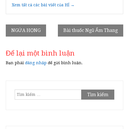
Xem tất cả các bài viết của HÍ →
Điều
NGỨA HỌNG
Bài thuốc Ngũ Ẩm Thang
hướng
bài
Để lại một bình luận
viết
Bạn phải
đăng nhập
để gửi bình luận.
Tìm
kiếm
cho: