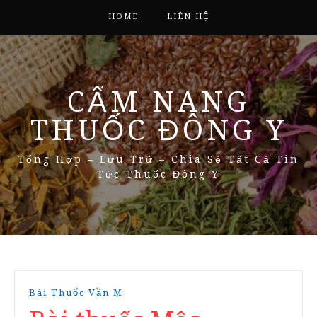
HOME
LIÊN HỆ
CẨM NANG
THUỐC ĐÔNG Y
Tổng Hợp – Lưu Trữ – Chia Sẻ Tất Cả Tin
Tức Thuốc Đông Y
Bài Thuốc Vần M