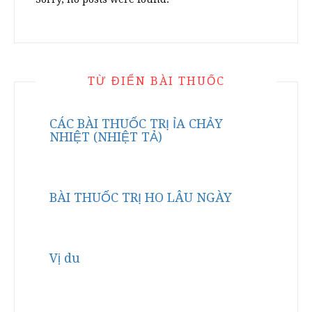
TỪ ĐIỂN BÀI THUỐC
CÁC BÀI THUỐC TRỊ ỈA CHẢY
NHIỆT (NHIỆT TẢ)
BÀI THUỐC TRỊ HO LÂU NGÀY
Vị du