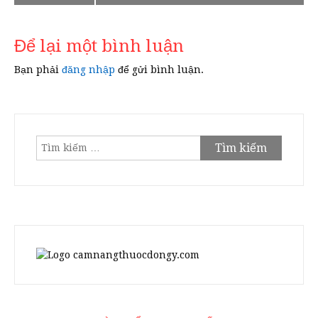
hướng
bài
Để lại một bình luận
viết
Bạn phải
đăng nhập
để gửi bình luận.
Tìm
kiếm
cho: