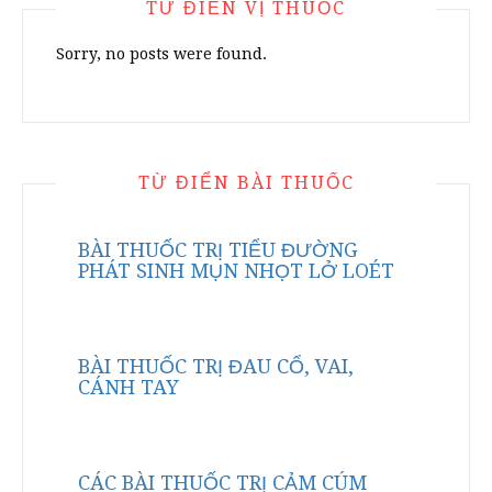
TỪ ĐIỂN VỊ THUỐC
Sorry, no posts were found.
TỪ ĐIỂN BÀI THUỐC
BÀI THUỐC TRỊ TIỂU ĐƯỜNG
PHÁT SINH MỤN NHỌT LỞ LOÉT
BÀI THUỐC TRỊ ĐAU CỔ, VAI,
CÁNH TAY
CÁC BÀI THUỐC TRỊ CẢM CÚM