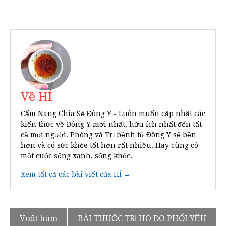
Về HÍ
Cẩm Nang Chia Sẻ Đông Y - Luôn muốn cập nhật các
kiến thức về Đông Y mới nhất, hữu ích nhất đến tất
cả mọi người. Phòng và Trị bệnh từ Đông Y sẽ bền
hơn và có sức khỏe tốt hơn rất nhiều. Hãy cùng có
một cuộc sống xanh, sống khỏe.
Xem tất cả các bài viết của HÍ →
Điều
Vuốt hùm
BÀI THUỐC TRỊ HO DO PHỔI YẾU