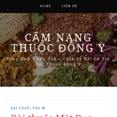
HOME
LIÊN HỆ
CẨM NANG
THUỐC ĐÔNG Y
Tổng Hợp – Lưu Trữ – Chia Sẻ Tất Cả Tin
Tức Thuốc Đông Y
Bài Thuốc Vần M