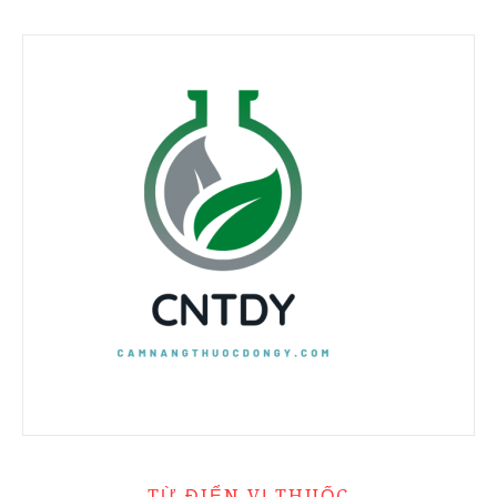
TỪ ĐIỂN VỊ THUỐC