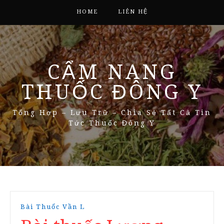
HOME
LIÊN HỆ
CẨM NANG
THUỐC ĐÔNG Y
Tổng Hợp – Lưu Trữ – Chia Sẻ Tất Cả Tin
Tức Thuốc Đông Y
Bài Thuốc Vần L