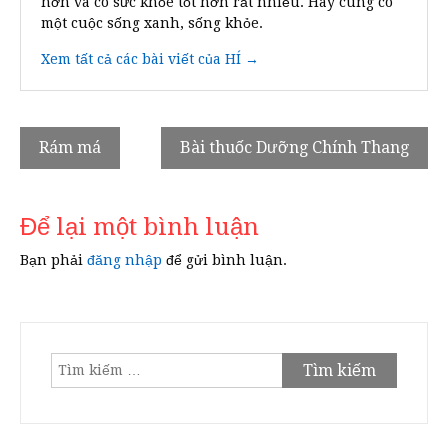
hơn và có sức khỏe tốt hơn rất nhiều. Hãy cùng có
một cuộc sống xanh, sống khỏe.
Xem tất cả các bài viết của HÍ →
Điều
Rám má
Bài thuốc Dưỡng Chính Thang
hướng
bài
Để lại một bình luận
viết
Bạn phải
đăng nhập
để gửi bình luận.
Tìm
kiếm
cho: