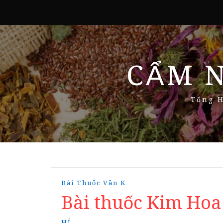
CẨM 
Tổng H
Bài Thuốc Vần K
Bài thuốc Kim Ho
HÍ