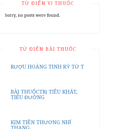
TỪ ĐIỂN VỊ THUỐC
Sorry, no posts were found.
TỪ ĐIỂN BÀI THUỐC
RƯỢU HOÀNG TINH KỶ TỬ T
BÀI THUỐCTRỊ TIÊU KHÁT,
TIỂU ĐƯỜNG
KIM TIỀN THƯƠNG NHĨ
THANG