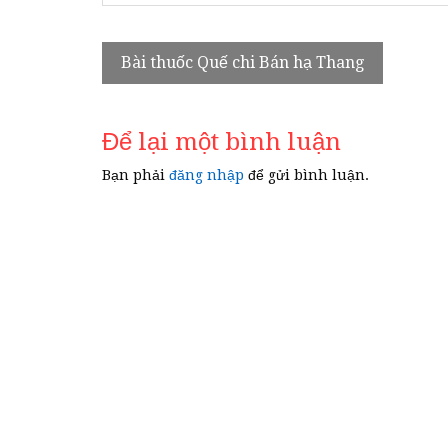
Điều
Bài thuốc Quế chi Bán hạ Thang
hướng
bài
Để lại một bình luận
viết
Bạn phải
đăng nhập
để gửi bình luận.