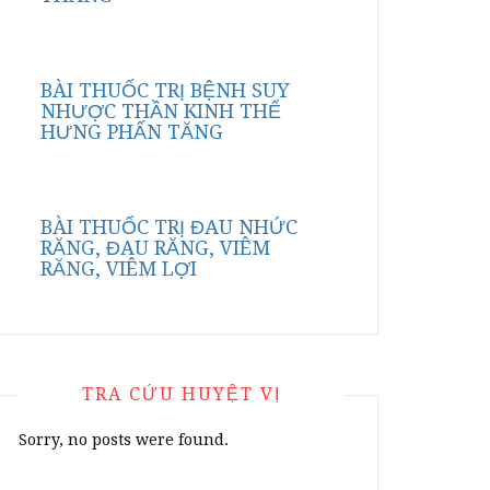
BÀI THUỐC TRỊ BỆNH SUY
NHƯỢC THẦN KINH THỂ
HƯNG PHẤN TĂNG
BÀI THUỐC TRỊ ĐAU NHỨC
RĂNG, ĐAU RĂNG, VIÊM
RĂNG, VIÊM LỢI
TRA CỨU HUYỆT VỊ
Sorry, no posts were found.