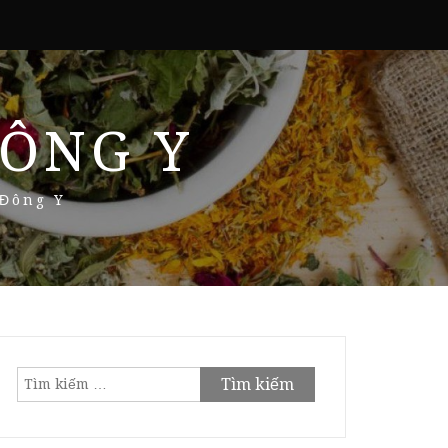
ÔNG Y
 Đông Y
Tìm
kiếm
cho: