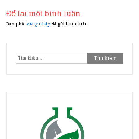
viết
Để lại một bình luận
Bạn phải
đăng nhập
để gửi bình luận.
Tìm
kiếm
cho: