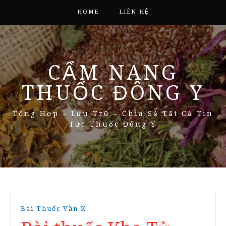
HOME
LIÊN HỆ
CẨM NANG
THUỐC ĐÔNG Y
Tổng Hợp – Lưu Trữ – Chia Sẻ Tất Cả Tin
Tức Thuốc Đông Y
Bài Thuốc Vần K