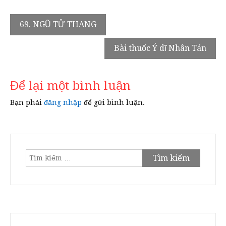
Điều
69. NGŨ TỬ THANG
hướng
Bài thuốc Ý dĩ Nhân Tán
bài
viết
Để lại một bình luận
Bạn phải
đăng nhập
để gửi bình luận.
Tìm
kiếm
cho: