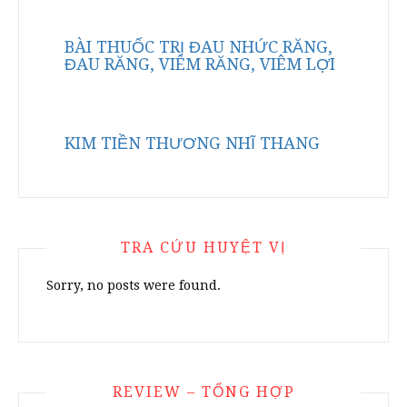
BÀI THUỐC TRỊ ĐAU NHỨC RĂNG,
ĐAU RĂNG, VIÊM RĂNG, VIÊM LỢI
KIM TIỀN THƯƠNG NHĨ THANG
TRA CỨU HUYỆT VỊ
Sorry, no posts were found.
REVIEW – TỔNG HỢP