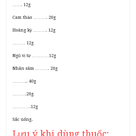
……. 12g
Cam thảo ………. 20g
Hoàng kỳ ………. 12g
……… 12g
Ngũ vị tử …………12g
Nhân sâm ………. 20g
……….. 40g
……….20g
………….12g
Sắc uống.
Lưu ý khi dùng thuốc: