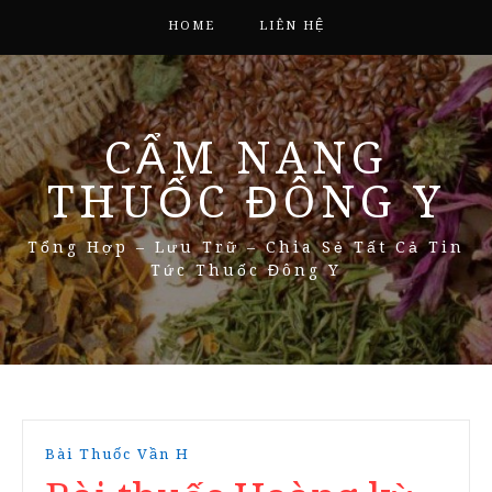
HOME
LIÊN HỆ
CẨM NANG
THUỐC ĐÔNG Y
Tổng Hợp – Lưu Trữ – Chia Sẻ Tất Cả Tin
Tức Thuốc Đông Y
Bài Thuốc Vần H