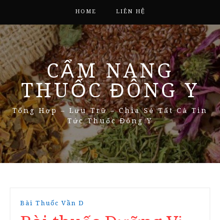
HOME
LIÊN HỆ
CẨM NANG
THUỐC ĐÔNG Y
Tổng Hợp – Lưu Trữ – Chia Sẻ Tất Cả Tin
Tức Thuốc Đông Y
Bài Thuốc Vần D