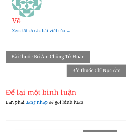
Về
Xem tất cả các bài viết của →
Điều
Bài thuốc Bổ Âm Chủng Tử Hoàn
hướng
Bài thuốc Chỉ Nục Ẩm
bài
viết
Để lại một bình luận
Bạn phải
đăng nhập
để gửi bình luận.