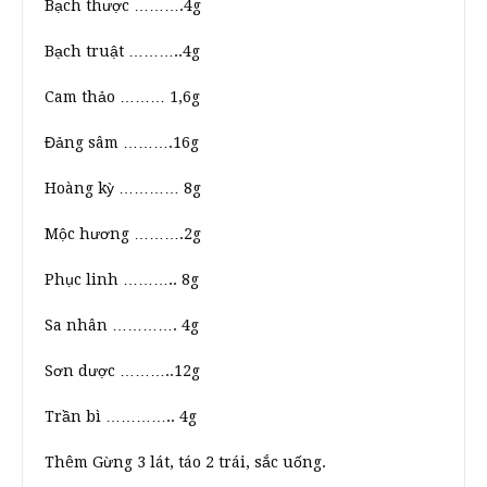
Bạch thược ……….4g
Bạch truật ………..4g
Cam thảo ……… 1,6g
Đảng sâm ……….16g
Hoàng kỳ ………… 8g
Mộc hương ……….2g
Phục linh ……….. 8g
Sa nhân …………. 4g
Sơn dược ………..12g
Trần bì ………….. 4g
Thêm Gừng 3 lát, táo 2 trái, sắc uống.