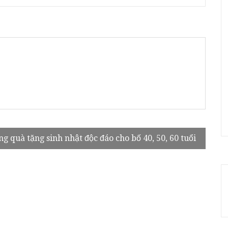
ng quà tặng sinh nhật độc đáo cho bố 40, 50, 60 tuổi