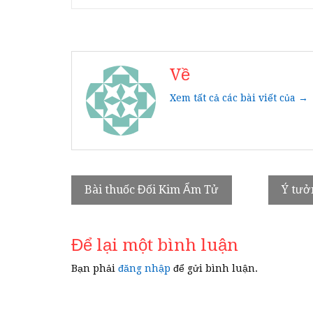
Về
Xem tất cả các bài viết của →
Điều
Bài thuốc Đối Kim Ẩm Tử
Ý tưở
hướng
bài
Để lại một bình luận
viết
Bạn phải
đăng nhập
để gửi bình luận.