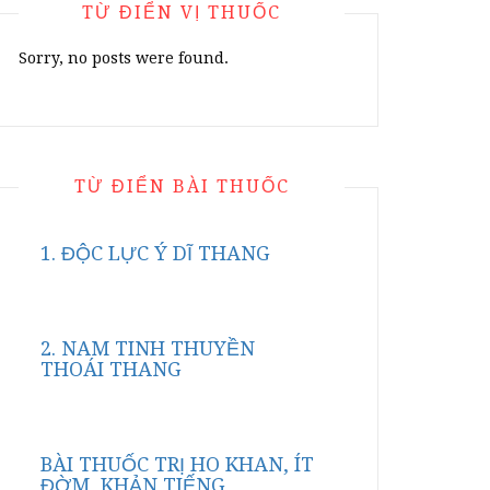
TỪ ĐIỂN VỊ THUỐC
Sorry, no posts were found.
TỪ ĐIỂN BÀI THUỐC
1. ĐỘC LỰC Ý DĨ THANG
2. NAM TINH THUYỀN
THOÁI THANG
BÀI THUỐC TRỊ HO KHAN, ÍT
ĐỜM, KHẢN TIẾNG