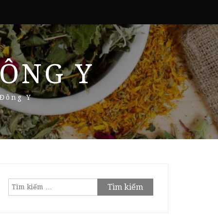
ÔNG Y
 Đông Y
Tìm
kiếm
cho: