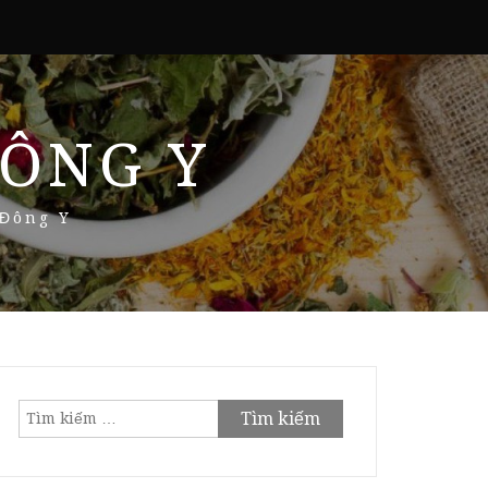
ÔNG Y
 Đông Y
Tìm
kiếm
cho: