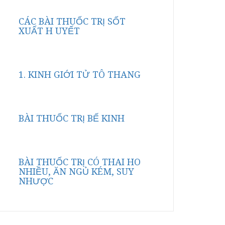
CÁC BÀI THUỐC TRỊ SỐT
XUẤT H UYẾT
1. KINH GIỚI TỬ TÔ THANG
BÀI THUỐC TRỊ BẾ KINH
BÀI THUỐC TRỊ CÓ THAI HO
NHIỀU, ĂN NGỦ KÉM, SUY
NHƯỢC