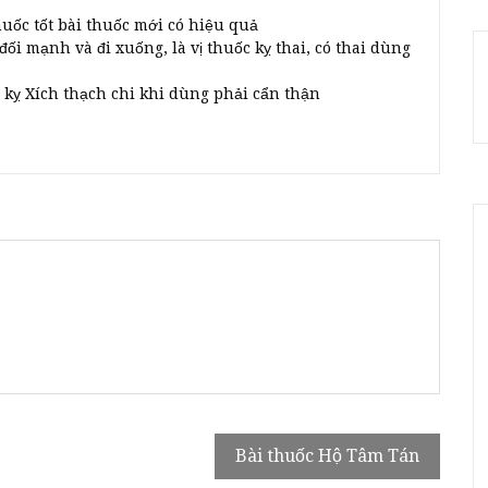
huốc tốt bài thuốc mới có hiệu quả
đối mạnh và đi xuống, là vị thuốc kỵ thai, có thai dùng
, kỵ Xích thạch chi khi dùng phải cẩn thận
Bài thuốc Hộ Tâm Tán