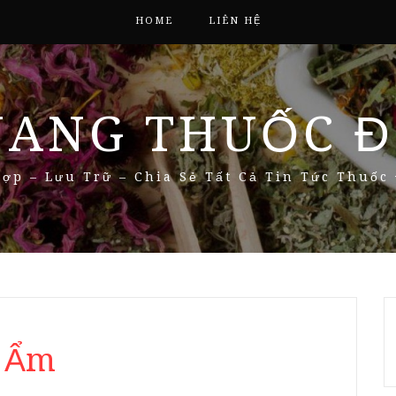
HOME
LIÊN HỆ
NANG THUỐC Đ
ợp – Lưu Trữ – Chia Sẻ Tất Cả Tin Tức Thuốc
h Ẩm