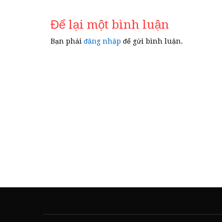
bài
Để lại một bình luận
viết
Bạn phải
đăng nhập
để gửi bình luận.