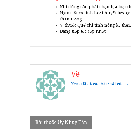
Khi dùng cần phải chọn lựa loại t
Ngưu tất có tính hoạt huyết tương 
thận trọng.
Vị thuốc Quế chi tính nóng kỵ thai
Đang tiếp tục cập nhật
Về
Xem tất cả các bài viết của →
Điều
Bài thuốc Uy Nhuy Tán
hướng