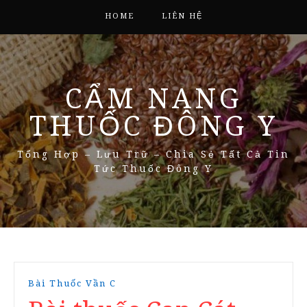
HOME
LIÊN HỆ
CẨM NANG
THUỐC ĐÔNG Y
Tổng Hợp – Lưu Trữ – Chia Sẻ Tất Cả Tin
Tức Thuốc Đông Y
Bài Thuốc Vần C