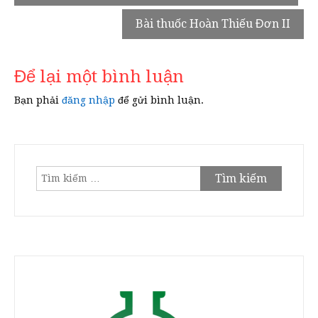
hướng
Bài thuốc Hoàn Thiếu Đơn II
bài
viết
Để lại một bình luận
Bạn phải
đăng nhập
để gửi bình luận.
Tìm
kiếm
cho: