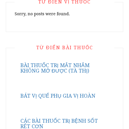
TỪ ĐIỂN VỊ THUỐC
Sorry, no posts were found.
TỪ ĐIỂN BÀI THUỐC
BÀI THUỐC TRỊ MẮT NHẮM
KHÔNG MỞ ĐƯỢC (TÀ THỊ)
BÁT VỊ QUẾ PHỤ GIA VỊ HOÀN
CÁC BÀI THUỐC TRỊ BỆNH SỐT
RÉT CƠN