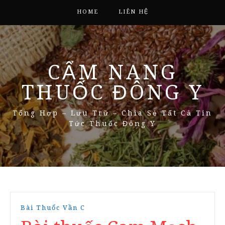
HOME
LIÊN HỆ
CẨM NANG
THUỐC ĐÔNG Y
Tổng Hợp – Lưu Trữ – Chia Sẻ Tất Cả Tin
Tức Thuốc Đông Y
Bài Thuốc Vần C