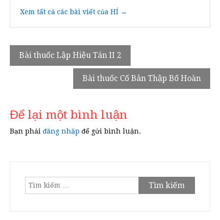
Xem tất cả các bài viết của HÍ →
Điều
Bài thuốc Lập Hiệu Tán II 2
hướng
Bài thuốc Cố Bản Thập Bổ Hoàn
bài
viết
Để lại một bình luận
Bạn phải
đăng nhập
để gửi bình luận.
Tìm
kiếm
cho: