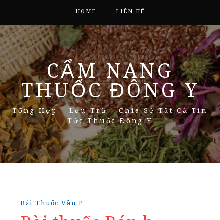
HOME
LIÊN HỆ
CẨM NANG
THUỐC ĐÔNG Y
Tổng Hợp – Lưu Trữ – Chia Sẻ Tất Cả Tin
Tức Thuốc Đông Y
Bài Thuốc Vần B