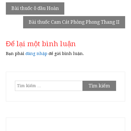
Điều
Bài thuốc ô đầu Hoàn
hướng
Bài thuốc Cam Cát Phòng Phong Thang II
bài
viết
Để lại một bình luận
Bạn phải
đăng nhập
để gửi bình luận.
Tìm
kiếm
cho: