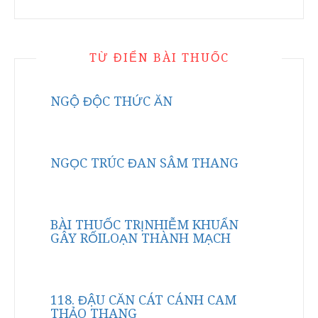
TỪ ĐIỂN BÀI THUỐC
NGỘ ĐỘC THỨC ĂN
NGỌC TRÚC ĐAN SÂM THANG
BÀI THUỐC TRỊNHIỄM KHUẨN
GÂY RỐILOẠN THÀNH MẠCH
118. ĐẬU CĂN CÁT CÁNH CAM
THẢO THANG