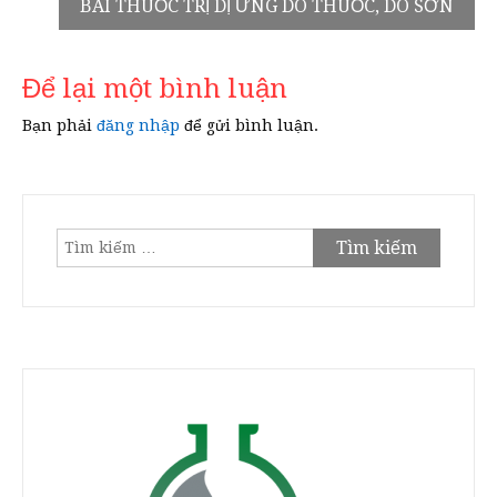
BÀI THUỐC TRỊ DỊ ỨNG DO THUỐC, DO SƠN
bài
viết
Để lại một bình luận
Bạn phải
đăng nhập
để gửi bình luận.
Tìm
kiếm
cho: