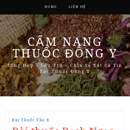
HOME
LIÊN HỆ
CẨM NANG
THUỐC ĐÔNG Y
Tổng Hợp – Lưu Trữ – Chia Sẻ Tất Cả Tin
Tức Thuốc Đông Y
Bài Thuốc Vần B