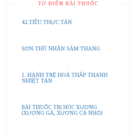
TỪ ĐIỂN BÀI THUỐC
42.TIÊU THỰC TÁN
SƠN THÙ NHÂN SÂM THANG
1. HÀNH TRỆ HOÁ THẤP THANH
NHIỆT TÁN
BÀI THUỐC TRỊ HÓC XƯƠNG
(XƯƠNG GÀ, XƯƠNG CÁ NHỎ)