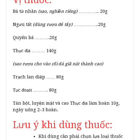
Bá tử nhân
(sao, nghiền riêng)
………….. 20g
Ngưu tất
(dùng rượu đế tẩy)
……………..20g
Quyển bá ……….20g
Thục địa ……… 140g
(sao rượu cho vào cối đá giã nát thành cao)
Trạch lan diệp …… 80g
Tục đoạn ………. 80g
Tán bột, luyện mật và cao Thục địa làm hoàn 10g,
ngày uống 2–3 hoàn.
Lưu ý khi dùng thuốc:
Khi dùng cần phải chọn lựa loại thuốc