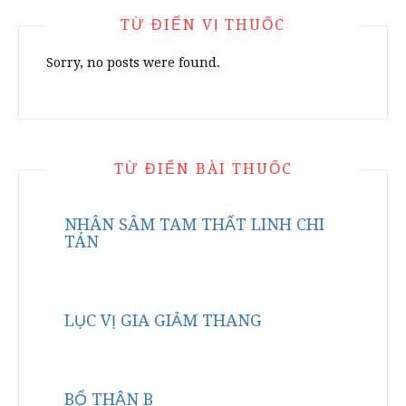
TỪ ĐIỂN VỊ THUỐC
Sorry, no posts were found.
TỪ ĐIỂN BÀI THUỐC
NHÂN SÂM TAM THẤT LINH CHI
TÁN
LỤC VỊ GIA GIẢM THANG
BỔ THẬN B