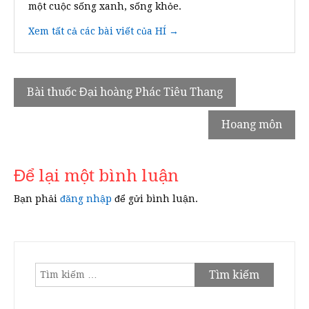
một cuộc sống xanh, sống khỏe.
Xem tất cả các bài viết của HÍ →
Điều
Bài thuốc Đại hoàng Phác Tiêu Thang
hướng
Hoang môn
bài
viết
Để lại một bình luận
Bạn phải
đăng nhập
để gửi bình luận.
Tìm
kiếm
cho: