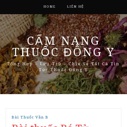
HOME
LIÊN HỆ
CẨM NANG
THUỐC ĐÔNG Y
Tổng Hợp – Lưu Trữ – Chia Sẻ Tất Cả Tin
Tức Thuốc Đông Y
Bài Thuốc Vần B