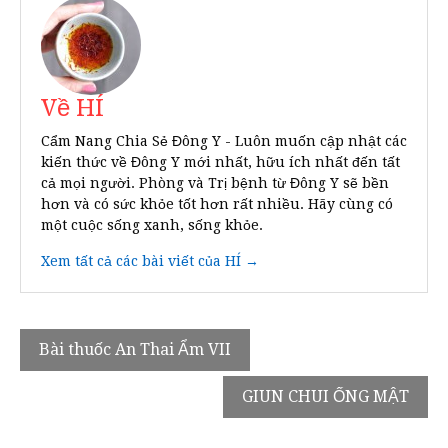
Về HÍ
Cẩm Nang Chia Sẻ Đông Y - Luôn muốn cập nhật các
kiến thức về Đông Y mới nhất, hữu ích nhất đến tất
cả mọi người. Phòng và Trị bệnh từ Đông Y sẽ bền
hơn và có sức khỏe tốt hơn rất nhiều. Hãy cùng có
một cuộc sống xanh, sống khỏe.
Xem tất cả các bài viết của HÍ →
Điều
Bài thuốc An Thai Ẩm VII
hướng
GIUN CHUI ỐNG MẬT
bài
viết