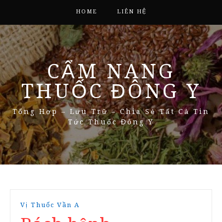
HOME
LIÊN HỆ
CẨM NANG
THUỐC ĐÔNG Y
Tổng Hợp – Lưu Trữ – Chia Sẻ Tất Cả Tin
Tức Thuốc Đông Y
Vị Thuốc Vần A