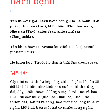
Bách bệnh
HÍ
Tên thường gọi:
Bách bệnh
còn gọi là
Bá bệnh, Hậu
phác, Tho nan (Lào), Mật nhân, Hậu phác nam,
Nho nan (Tày), antongsar, antogung sar
(Cămpuchia).
Tên khoa học
: Eurycoma longifolia Jack. (Crassula
pinnata Lour).
Họ khoa học:
Thuộc họ thanh thất Simaroubaceae.
Mô tả:
Cây nhỏ có cành. Lá kép lông chim lẻ gồm 10 đến 26
đôi lá chét, hầu như không có cuống, hình trứng
dài, dày, nhẵn hoặc có lông ở mặt dưới. Hoa và bao
hoa phủ đầy lông. Quả hạch màu đỏ, nhẵn, hơi
thuôn dài, đầu tù và cong, mặt trong có lông thưa và
ngắn. Một hạt, trên mặt hạt có nhiều lông ngắn.