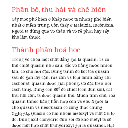
Phân bố, thu hái và chế biến
Cây mọc phổ biến ở khắp nước ta nhưng phổ biến
nhất ở miền trung. Còn thấy ở Malaixia, Inđônêxia.
Người ta dùng quả vỏ thân và vỏ rễ phơi hay sấy
khô làm thuốc.
Thành phần hoá học
Trong vỏ chứa một chất đắng gọi là quasin. Ta có
thể chiết quasin như sau: Sắc vỏ bằng nước nhiều
lần, cô cho hơi đặc. Dùng tanin để kết tủa quasin
sau đó gạn lấy cặn, rửa cặn và loại tanin bằng chì
cacbonat, quasin được giải phóng. Cô đặc trên nồi
0
cách thuỷ. Dùng cồn 80
để chiết (cồn đun sôi), cất
thu hồi cồn, ta được quasin thô. Muốn tinh chế, rửa
quasin thhoo bằng hỗn hợp cồn và ête. Người ta
cho quasin và neoquasin có công thức chung
C
H
O
. Quasin có hai nhóm metoxyl và một OH tự
22
30
6
do. Dùng axit clohydric đun sôi để khử metyl ta sẽ
được một hợp chất truhydroxyl gọi là quasinol. Hạt