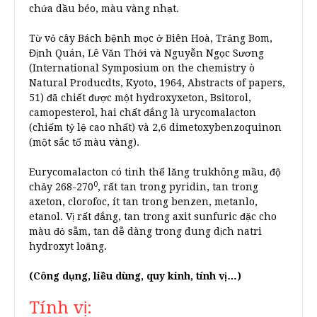
chứa dầu béo, màu vàng nhạt.
Từ vỏ cây Bách bệnh mọc ở Biên Hoà, Trảng Bom,
Định Quán, Lê Văn Thới và Nguyễn Ngọc Sương
(International Symposium on the chemistry ò
Natural Producdts, Kyoto, 1964, Abstracts of papers,
51) đã chiết được một hydroxyxeton, Bsitorol,
camopesterol, hai chất đắng là urycomalacton
(chiếm tỷ lệ cao nhất) và 2,6 dimetoxybenzoquinon
(một sắc tố màu vàng).
Eurycomalacton có tinh thể lăng trukhông mầu, độ
0
chảy 268-270
, rất tan trong pyridin, tan trong
axeton, clorofoc, ít tan trong benzen, metanlo,
etanol. Vị rất đắng, tan trong axit sunfuric đặc cho
màu đỏ sẫm, tan dễ dàng trong dung dịch natri
hydroxyt loãng.
(Công dụng, liều dùng, quy kinh, tính vị…)
Tính vị: