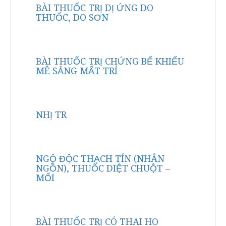
BÀI THUỐC TRỊ DỊ ỨNG DO
THUỐC, DO SƠN
BÀI THUỐC TRỊ CHỨNG BẾ KHIẾU
MÊ SẢNG MẤT TRÍ
NHỊ TR
NGỘ ĐỘC THẠCH TÍN (NHÂN
NGỒN), THUỐC DIỆT CHUỘT –
MỐI
BÀI THUỐC TRỊ CÓ THAI HO