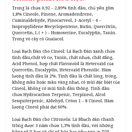
Trong lá chứa 0,92 – 2,89% tinh dầu, chủ yếu gồm
1,8% Cineole, Pinene, Aromadendrene,
Cuminaldehyde, Pinocarveol, 1-Acetyl – 4 –
Isopropylidene Necyclopentene, Rutin, Quercitrin,
Quercetin, L ( + ) – Homoserine, Eucalyptin, Tanin.
Trong vỏ cây có Guaiacol.
Loại Bạch Đàn cho Cineol: Lá Bạch Đàn xanh chứa
tinh dầu,chất vô cơ, Tanin, chất nhựa, chất đắng,
Acid Phenol, hợp chất Flavonoid là Heterozid của
Quercetin, Eucalyptin, Heterozid Phenolic. Hàm
lượng tinh dầu là 2%. Tinh dầu là chất lỏng, trong,
không mầu hoặc mầu vàng nhạt, có mùi đặc biệt của
Cineol, không có múi tinh dầu thông. Tinh dầu
chứa Hydrocarbon Terpenic, Terpineol, Alcol
Sesquiterpenic, Aldehyd, Ceton 1 – 8 Cineol. Hàm
lượng Cineol phải đạt 60%.
Loại Bạch Đàn cho Citronela: Lá Bbạch đàn chanh
trồng được 3 năm chứa 1,3% tinh dầu, với những
hằng số lí học và chỉ số hóa học như sau :n D20