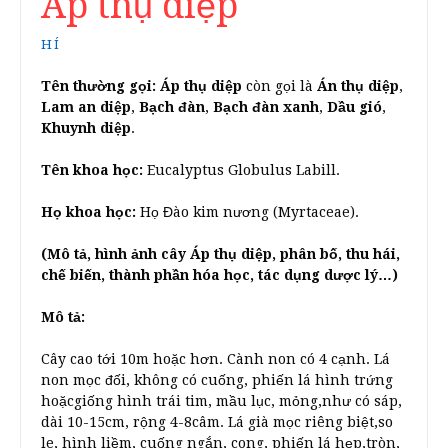
Áp thụ diệp
HÍ
Tên thường gọi:
Áp thụ diệp
còn gọi là
Án thụ diệp
,
Lam an diệp
,
Bạch đàn
,
Bạch đàn xanh
,
Dầu gió
,
Khuynh diệp
.
Tên khoa học:
Eucalyptus Globulus Labill.
Họ khoa học:
Họ Đào kim nương (Myrtaceae).
(Mô tả, hình ảnh cây Áp thụ diệp, phân bố, thu hái,
chế biến, thành phần hóa học, tác dụng dược lý…)
Mô tả:
Cây cao tới 10m hoặc hơn. Cành non có 4 cạnh. Lá
non mọc đối, không có cuống, phiến lá hình trứng
hoặcgiống hình trái tim, mầu lục, mỏng,như có sáp,
dài 10-15cm, rộng 4-8câm. Lá già mọc riêng biệt,so
le, hình liềm, cuống ngắn, cong, phiến lá hẹp,tròn,