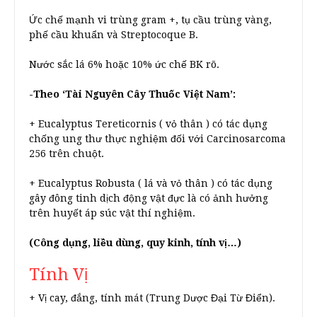
Ức chế mạnh vi trùng gram +, tụ cầu trùng vàng,
phế cầu khuẩn và Streptocoque B.
Nước sắc lá 6% hoặc 10% ức chế BK rõ.
-Theo ‘Tài Nguyên Cây Thuốc Việt Nam’:
+ Eucalyptus Tereticornis ( vỏ thân ) có tác dụng
chống ung thư thực nghiệm đối với Carcinosarcoma
256 trên chuột.
+ Eucalyptus Robusta ( lá và vỏ thân ) có tác dụng
gây đông tinh dịch động vật đực là có ảnh hưởng
trên huyết áp súc vật thí nghiệm.
(Công dụng, liều dùng, quy kinh, tính vị…)
Tính Vị
+ Vị cay, đắng, tính mát (Trung Dược Đại Từ Điển).