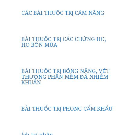
CÁC BÀI THUỐC TRỊ CẢM NẮNG
BÀI THUỐC TRỊ CÁC CHỨNG HO,
HO BỐN MÙA
BÀI THUỐC TRỊ BỎNG NẶNG, VẾT
THƯƠNG PHẦN MỀM ĐÃ NHIỄM
KHUẨN
BÀI THUỐC TRỊ PHONG CẤM KHẨU
Ích trí nhân