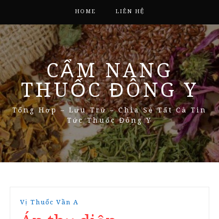
HOME
LIÊN HỆ
CẨM NANG
THUỐC ĐÔNG Y
Tổng Hợp – Lưu Trữ – Chia Sẻ Tất Cả Tin
Tức Thuốc Đông Y
Vị Thuốc Vần A