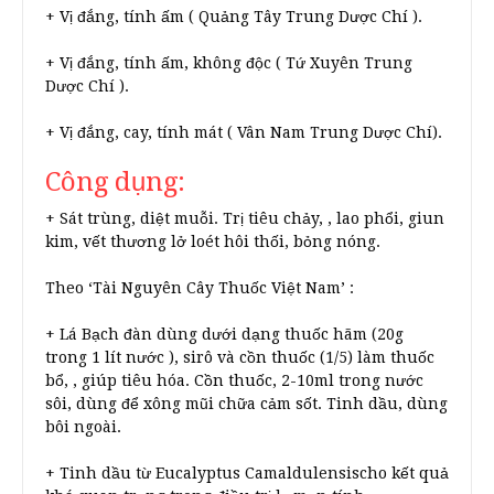
+ Vị đắng, tính ấm ( Quảng Tây Trung Dược Chí ).
+ Vị đắng, tính ấm, không độc ( Tứ Xuyên Trung
Dược Chí ).
+ Vị đắng, cay, tính mát ( Vân Nam Trung Dược Chí).
Công dụng:
+ Sát trùng, diệt muỗi. Trị tiêu chảy, , lao phổi, giun
kim, vết thương lở loét hôi thối, bỏng nóng.
Theo ‘Tài Nguyên Cây Thuốc Việt Nam’ :
+ Lá Bạch đàn dùng dưới dạng thuốc hãm (20g
trong 1 lít nước ), sirô và cồn thuốc (1/5) làm thuốc
bổ, , giúp tiêu hóa. Cồn thuốc, 2-10ml trong nước
sôi, dùng để xông mũi chữa cảm sốt. Tinh dầu, dùng
bôi ngoài.
+ Tinh dầu từ Eucalyptus Camaldulensischo kết quả