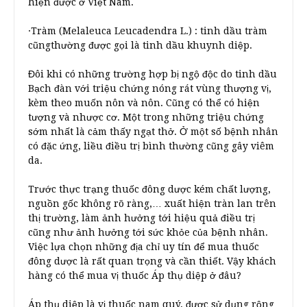
hiện được ở Việt Nam.
·Tràm (Melaleuca Leucadendra L.) : tinh dầu tràm
cũngthường được gọi là tinh dầu khuynh diệp.
Đôi khi có những trường hợp bị ngộ độc do tinh dầu
Bạch đàn với triệu chứng nóng rát vùng thượng vị,
kèm theo muốn nôn và nôn. Cũng có thể có hiện
tượng và nhược cơ. Một trong những triệu chứng
sớm nhất là cảm thấy ngạt thở. Ở một số bệnh nhân
có đặc ứng, liều điều trị bình thường cũng gây viêm
da.
Trước thực trạng thuốc đông dược kém chất lượng,
nguồn gốc không rõ ràng,… xuất hiện tràn lan trên
thị trường, làm ảnh hưởng tới hiệu quả điều trị
cũng như ảnh hưởng tới sức khỏe của bệnh nhân.
Việc lựa chọn những địa chỉ uy tín để mua thuốc
đông dược là rất quan trọng và cần thiết. Vậy khách
hàng có thể mua vị thuốc Áp thụ diệp ở đâu?
Áp thụ diệp là vị thuốc nam quý, được sử dụng rộng