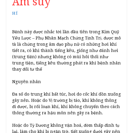
Âm suy
HÍ
Bệnh này được nhắc tới lần đầu tiên trong Kim Quỹ
Yếu Lược – Phụ Nhân Mạch Chứng Tịnh Trị. được mô
tà là chứng trong âm đạo phụ nữ có những hơi khí
tiết ra, có khi thành tiếng kêu, giống như đánh hơi
(trung tiện) nhưng không có mùi hôi thối như
trung tiện, tiếng kêu thường phát ra khi bệnh nhân
thay đổi tư thế
Nguyên nhân
Đa số do trung khí bất túc, hơi do cốc khí dồn xuống
gây nên. Hoặc do Vị trường bị táo, khí không thông
đi được, bị rối loạn khí, khí không chuyển theo cách
thông thường ra hậu môn nên gây ra bệnh.
Hoặc do Tỳ Dương không vận hoá, đờm thấp đình tụ
lại, làm cho khí bị ngăn trở, tiết xuống dưới gây nên