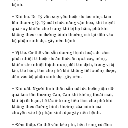
bệnh.
+ Khí hư: Do Tỳ vốn suy yếu hoặc do lao nhọc làm
tổn thương tỳ, Tỳ mất chức năng vận hoá, khí huyết
quá suy khiến cho trung khí bị hạ hãm, phủ khí
không theo con đường bình thường mà lại dồn vào
bộ phận sinh dục gây nên bệnh.
+ Vị táo: Cơ thể vốn sẵn dương thịnh hoặc do cảm
phải nhiệt tà hoặc do ăn thức ăn quá cay, nóng,
khiến cho nhiệt thịnh nung đốt tân dịch, trong vị bị
táo, táo bón, làm cho phủ khí không tiết xuống được,
dồn vào bộ phận sinh dục gây nên.
+ Khí uất: Người tinh thần sẵn uất ức hoặc giận dữ
quá làm tổn thương Can, Can khí không thoải mái,
khí bị rối loạn, bế tắc ở trung tiêu làm cho phủ khí
không theo đường bình thường của mình mà
chuyển vào bộ phận sinh dục gây nên bệnh.
+ Đờm thấp: Cơ thể vốn béo phì, bên trong có đờm