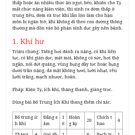
thấp hoặc ăn nhiều thức ăn ngọt, béo, khiến cho Tỳ
mất chức năng kiện viện, thì sinh ra đờm thấp ở
trung tiêu, đờm và trọc khí lẫn lộn làm cho hậu
môn bị ngăn trở, khí không đi theo con đường thông
thường mà dồn vào bộ phận sinh dục gây nên bệnh.
1. Khí hư
Triệu chứng: Tiếng hơi đánh ra nặng, có khi liên
tục, có khi gián đọc, mệt mỏi, không có sức, hơi thở
ngắn, nói đứt quãng, vùng bụng đầy tức hoặc bụng
dưới trằn nặng, da mặt không tươi, lưỡi nhạt, rêu
lưỡi trắng, mạch nhược, hoãn.
Pháp: Kiện Tỳ, ích khí, thăng thanh, giáng trọc.
Dùng bài Bổ Trung Ích Khí thang thêm chỉ xác.
Bổ trung íc
Đẳng s
1
Hoàn
Chích t
20
4
h khí
âm
6
g kỳ
hảo
Thăng
4-
Qui đầ
1
6-
Bạch tr
1