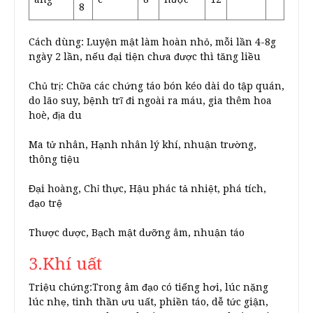
8
Cách dùng: Luyện mật làm hoàn nhỏ, mỗi lần 4-8g
ngày 2 lần, nếu đại tiện chưa được thì tăng liều
Chủ trị: Chữa các chứng táo bón kéo dài do tập quán,
do lão suy, bệnh trĩ đi ngoài ra máu, gia thêm hoa
hoè, địa du
Ma tử nhân, Hạnh nhân lý khí, nhuận trường,
thông tiệu
Đại hoàng, Chỉ thực, Hậu phác tả nhiệt, phá tích,
đạo trệ
Thược dược, Bạch mật dưỡng âm, nhuận táo
3.Khí uất
Triệu chứng:Trong âm đạo có tiếng hơi, lúc nặng
lúc nhẹ, tinh thần ưu uất, phiền táo, dễ tức giận,