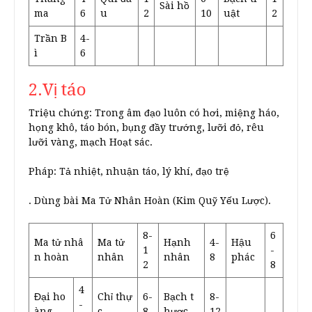
Sài hồ
ma
6
u
2
10
uật
2
Trần B
4-
ì
6
2.Vị táo
Triệu chứng: Trong âm đạo luôn có hơi, miệng háo,
họng khô, táo bón, bụng đầy trướng, lưỡi đỏ, rêu
lưỡi vàng, mạch Hoạt sác.
Pháp: Tả nhiệt, nhuận táo, lý khí, đạo trệ
. Dùng bài Ma Tử Nhân Hoàn (Kim Quỹ Yếu Lược).
8-
6
Ma tử nhâ
Ma tử
Hạnh
4-
Hậu
1
-
n hoàn
nhân
nhân
8
phác
2
8
4
Đại ho
Chỉ thự
6-
Bạch t
8-
-
àng
c
8
hược
12