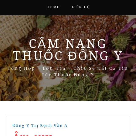
HOME
LIÊN HỆ
CẨM NANG
THUỐC ĐÔNG Y
Tổng Hợp – Lưu Trữ – Chia Sẻ Tất Cả Tin
Tức Thuốc Đông Y
Đông Y Trị Bệnh Vần A