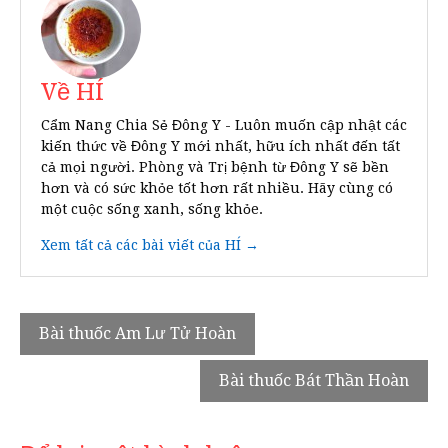
Về HÍ
Cẩm Nang Chia Sẻ Đông Y - Luôn muốn cập nhật các
kiến thức về Đông Y mới nhất, hữu ích nhất đến tất
cả mọi người. Phòng và Trị bệnh từ Đông Y sẽ bền
hơn và có sức khỏe tốt hơn rất nhiều. Hãy cùng có
một cuộc sống xanh, sống khỏe.
Xem tất cả các bài viết của HÍ →
Điều
Bài thuốc Am Lư Tử Hoàn
hướng
Bài thuốc Bát Thần Hoàn
bài
viết