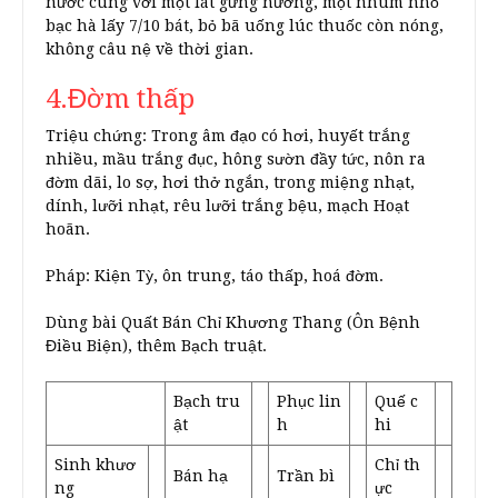
nước cùng với một lát gừng nướng, một nhúm nhỏ
bạc hà lấy 7/10 bát, bỏ bã uống lúc thuốc còn nóng,
không câu nệ về thời gian.
4.Đờm thấp
Triệu chứng: Trong âm đạo có hơi, huyết trắng
nhiều, mầu trắng đục, hông sườn đầy tức, nôn ra
đờm dãi, lo sợ, hơi thở ngắn, trong miệng nhạt,
dính, lưỡi nhạt, rêu lưỡi trắng bệu, mạch Hoạt
hoãn.
Pháp: Kiện Tỳ, ôn trung, táo thấp, hoá đờm.
Dùng bài Quất Bán Chỉ Khương Thang (Ôn Bệnh
Điều Biện), thêm Bạch truật.
Bạch tru
Phục lin
Quế c
ật
h
hi
Sinh khươ
Chỉ th
Bán hạ
Trần bì
ng
ực