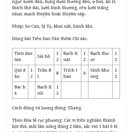
ngực sườn đau, bụng dưới trướng đau, ợ hơi, ăn ít,
thích thở dài, lưỡi bình thường, rêu lưỡi trắng
nhạt, mạch Huyền hoặc Huyền sáp.
Pháp: Sơ Can, lý Tỳ, khai uất, hành khí.
Dùng bài Tiêu Dao Tán thêm Chỉ xác.
Tieu dao
1
Bạch tr
1
Bạch thư
1
Sài hồ
tan
2
uật
2
ợc
2
Qui đ
1
Trần B
Trích t
Sinh khư
1
8
6
ầu
2
ì
hảo
ơng
2
Bạc h
Bạch li
1
à
nh
2
Cách dùng và lượng dùng: Thang.
Theo Hòa tễ cục phương: Các vị trên nghiền thành
bột thô, mỗi lần uống dùng 2 tiền, sắc với 1 bát ô tô