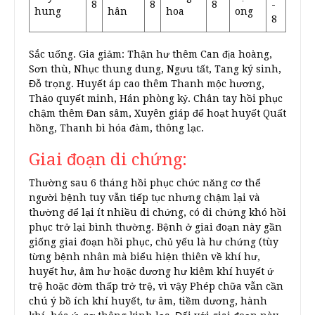
8
8
8
-
hung
hân
hoa
ong
8
Sắc uống. Gia giảm: Thận hư thêm Can địa hoàng,
Sơn thù, Nhục thung dung, Ngưu tất, Tang ký sinh,
Đỗ trọng. Huyết áp cao thêm Thanh mộc hương,
Thảo quyết minh, Hán phòng kỷ. Chân tay hồi phục
chậm thêm Đan sâm, Xuyên giáp để hoạt huyết Quất
hồng, Thanh bì hóa đàm, thông lạc.
Giai đoạn di chứng:
Thường sau 6 tháng hồi phục chức năng cơ thể
người bệnh tuy vẫn tiếp tục nhưng chậm lại và
thường để lại ít nhiều di chứng, có di chứng khó hồi
phục trở lại bình thường. Bệnh ở giai đoạn này gần
giống giai đoạn hồi phục, chủ yếu là hư chứng (tùy
từng bệnh nhân mà biểu hiện thiên về khí hư,
huyết hư, âm hư hoặc dương hư kiêm khí huyết ứ
trệ hoặc đờm thấp trở trệ, vì vậy Phép chữa vẫn cần
chú ý bồ ích khí huyết, tư âm, tiềm dương, hành