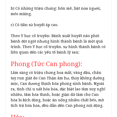
b) Có những triệu chứng: hôn mê, liệt nửa người,
méo miệng.
c) Có tiền sử huyết áp cao.
Theo Y học cổ truyền: Bệnh xuất huyết não phát
bệnh đột ngột nhưng hình thành bệnh là một quá
trình. Theo Y học cổ truyền. sự hình thành bệnh có
liên quan đến các yếu tố bệnh lý sau:
Phong (Tức Can phong):
Lâm sàng có triệu chứng hoa mắt, váng đầu, chân
tay run giật do Can Thận âm hư, thủy không dưỡng
mộc, Can dương thịnh hóa phong sinh bệnh. Ngoài
ra, tình chí u uất hóa hỏa, đặc biệt lao tâm suy nghĩ
nhiều, tâm hỏa thịnh, hoặc giận dữ làm cho Can
hỏa bị kích động, hoặc ăn uống nhiều chất béo, mỡ
tích trệ hóa hỏa, đều dẫn đến Can phong nội động.