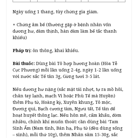
Ngày uống 1 thang, tùy chứng gia giảm.
+ Chứng âm bế (thường gặp ở bệnh nhân vốn
dương hư, đàm thịnh, hàn đàm làm bế tắc thanh
khiếu)
Pháp trị:
ôn thông, khai khiếu.
Bài thuốc:
Dùng bài Tô hợp hương hoàn (Hòa Tễ
Cục Phương) mỗi lần uống 2-4g, ngày 1-2 lần uống
với nước sắc Tế tân 3g, Gừng tươi 3-5 lát.
Nếu dương hư nặng (sắc mặt tái nhợt, tự ra mồ hôi,
chân tay lạnh, mạch Vi hoặc Phù Tế mà Huyền)
thêm Phụ tử, Hoàng kỳ, Xuyên khung, Tô mộc,
Đương qui, Bạch cương tàm, Ngưu tất, Tế tân để
hoạt huyết thông lạc. Nếu hôn mê, cấm khẩu, đờm
nhiều, chính khí muốn thoát: cần dùng bài ‘Tam
Sinh Ẩm (Nam tinh, Bán hạ, Phụ tử (đều dùng sống
– sinh), mỗi thứ 10g), thêm Nhân sâm 15-30g, sắc