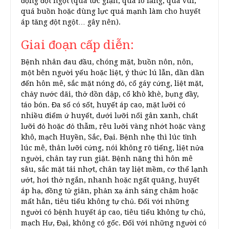
động đột ngột (quá tức giận, quá lo lắng, quá vui,
quá buồn hoặc dùng lực quá mạnh làm cho huyết
áp tăng đột ngột… gây nên).
Giai đoạn cấp diễn:
Bệnh nhân đau đầu, chóng mặt, buồn nôn, nôn,
một bên người yếu hoặc liệt, ý thức lú lẫn, dần dần
đến hôn mê, sắc mặt nóng đỏ, cổ gáy cứng, liệt mặt,
chảy nước dãi, thở dồn dập, cổ khò khè, bụng đầy,
táo bón. Đa số có sốt, huyết áp cao, mặt lưỡi có
nhiều điểm ứ huyết, dưới lưỡi nổi gân xanh, chất
lưỡi đỏ hoặc đỏ thẫm, rêu lưỡi vàng nhớt hoặc vàng
khô, mạch Huyền, Sắc, Đại. Bệnh nhẹ thì lúc tỉnh
lúc mê, thân lưỡi cứng, nói không rõ tiếng, liệt nửa
người, chân tay run giật. Bệnh nặng thì hôn mê
sâu, sắc mặt tái nhợt, chân tay liệt mềm, cơ thể lạnh
ướt, hơi thở ngắn, nhanh hoặc ngất quãng, huyết
áp hạ, đồng tử giãn, phản xạ ánh sáng chậm hoặc
mất hẳn, tiêu tiểu không tự chủ. Đối với những
người có bệnh huyết áp cao, tiêu tiểu không tự chủ,
mạch Hư, Đại, không có gốc. Đối với những người có