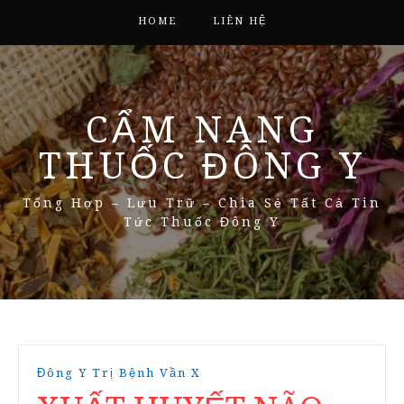
HOME
LIÊN HỆ
CẨM NANG
THUỐC ĐÔNG Y
Tổng Hợp – Lưu Trữ – Chia Sẻ Tất Cả Tin
Tức Thuốc Đông Y
Đông Y Trị Bệnh Vần X