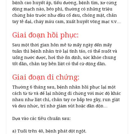
bệnh cao huyết áp, tiểu đường, bệnh tim, xơ cứng
động mạch nào, béo phì, thường có những triệu
chứng báo trước như đầu cổ đau, chóng mặt, chân
tay tê dại, chảy máu cam, xuất huyết võng mạc v.v…
Giai đoạn hồi phục:
Sau một thời gian hôn mê từ mấy ngày đến mấy
tuần thì bệnh nhân trở lại tỉnh táo, có thể nuốt và
uống nước được, hơi thở ổn định, sức khỏe chung
tốt dần, chân tay bên liệt có thể cử động dần.
Giai đoạn di chứng:
Thường 6 tháng sau, bệnh nhân hồi phục lại một
cách từ từ và để lại những di chứng với mức độ khác
nhau như liệt chi, chân tay cơ bắp teo gầy, run giật
và đau nhức, trí nhớ giảm sút hoặc đần độn…
Dựa vào các tiêu chuẩn sau:
a) Tuổi trên 40, bệnh phát đột ngột.