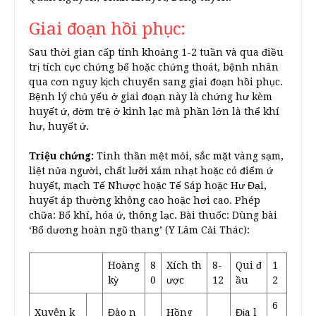
Giai đoạn hồi phục:
Sau thời gian cấp tính khoảng 1-2 tuần và qua điều
trị tích cực chứng bế hoặc chứng thoát, bệnh nhân
qua cơn nguy kịch chuyển sang giai đoạn hồi phục.
Bệnh lý chủ yếu ở giai đoạn này là chứng hư kèm
huyết ứ, đờm trệ ở kinh lạc mà phần lớn là thể khí
hư, huyết ứ.
Triệu chứng:
Tinh thần mệt mỏi, sắc mặt vàng sạm,
liệt nửa người, chất lưỡi xám nhạt hoặc có điểm ứ
huyết, mạch Tế Nhược hoặc Tế Sáp hoặc Hư Đại,
huyết áp thường không cao hoặc hơi cao. Phép
chữa: Bổ khí, hóa ứ, thông lạc. Bài thuốc: Dùng bài
‘Bổ dương hoàn ngũ thang’ (Y Lâm Cải Thác):
Hoàng
8
Xích th
8-
Qui đ
1
kỳ
0
ược
12
ầu
2
6
Xuyên k
Đào n
Hồng
Địa l