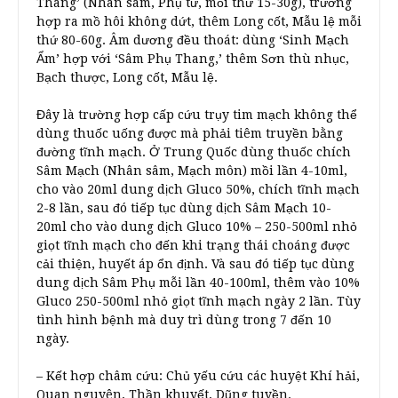
Thang’ (Nhân sâm, Phụ tử, mỗi thứ 15-30g), trường
hợp ra mồ hôi không dứt, thêm Long cốt, Mẫu lệ mỗi
thứ 80-60g. Âm dương đều thoát: dùng ‘Sinh Mạch
Ẩm’ hợp với ‘Sâm Phụ Thang,’ thêm Sơn thù nhục,
Bạch thược, Long cốt, Mẫu lệ.
Đây là trường hợp cấp cứu trụy tim mạch không thể
dùng thuốc uống được mà phải tiêm truyền bằng
đường tĩnh mạch. Ở Trung Quốc dùng thuốc chích
Sâm Mạch (Nhân sâm, Mạch môn) mồi lần 4-10ml,
cho vào 20ml dung dịch Gluco 50%, chích tĩnh mạch
2-8 lần, sau đó tiếp tục dùng dịch Sâm Mạch 10-
20ml cho vào dung dịch Gluco 10% – 250-500ml nhỏ
giọt tĩnh mạch cho đến khi trạng thái choáng được
cải thiện, huyết áp ổn định. Và sau đó tiếp tục dùng
dung dịch Sâm Phụ mỗi lần 40-100ml, thêm vào 10%
Gluco 250-500ml nhỏ giọt tĩnh mạch ngày 2 lần. Tùy
tình hình bệnh mà duy trì dùng trong 7 đến 10
ngày.
– Kết hợp châm cứu: Chủ yếu cứu các huyệt Khí hải,
Quan nguyên, Thần khuyết, Dũng tuyền.