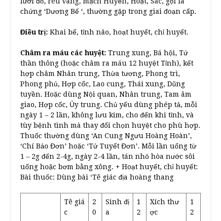
lưỡi đỏ, rêu vàng, mạch Huyền, Hoạt, Sác, gọi là
chứng ‘Dương Bế ‘, thường gặp trong giai đoạn cấp.
Điều trị:
Khai bế, tỉnh não, hoạt huyết, chỉ huyết.
Châm ra máu các huyệt:
Trung xung, Bá hội, Tứ
thần thông (hoặc châm ra máu 12 huyệt Tỉnh), kết
hợp châm Nhân trung, Thừa tương, Phong trì,
Phong phủ, Hợp cốc, Lao cung, Thái xung, Dũng
tuyền. Hoặc dùng Nội quan, Nhân trung, Tam âm
giao, Hợp cốc, Ủy trung. Chủ yếu dùng phép tả, mỗi
ngày 1 – 2 lần, không lưu kim, cho đến khi tỉnh, và
tùy bệnh tình mà thay đổi chọn huyệt cho phù hợp.
Thuốc thường dùng ‘An Cung Ngưu Hoàng Hoàn’,
‘Chí Bảo Đơn’ hoặc ‘Tử Tuyết Đơn’. Mỗi lần uống từ
1 – 2g đến 2-4g, ngày 2-4 lần, tán nhỏ hòa nước sôi
uống hoặc bơm bằng xông. + Hoạt huyết, chỉ huyết:
Bài thuốc: Dùng bài ‘Tê giác địa hoàng thang
Tê giá
2
Sinh đị
1
Xích thư
1
c
0
a
2
ợc
2