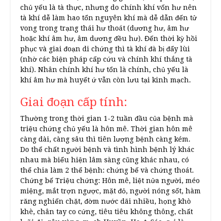
chủ yếu là tà thực, nhưng do chính khí vốn hư nên
tà khí dễ làm hao tổn nguyên khí mà dễ dẫn đến tử
vong trong trạng thái hư thoát (dương hư, âm hư
hoặc khí âm hư, âm dương đều hư). Đến thời kỳ hồi
phục và giai đoạn di chứng thì tà khí đà bị đẩy lùi
(nhờ các biện pháp cấp cứu và chính khí thắng tà
khí). Nhân chính khí hư tổn là chính, chủ yếu là
khí âm hư mà huyết ứ vẫn còn lưu tại kinh mạch.
Giai đoạn cấp tính:
Thường trong thời gian 1-2 tuần đầu của bệnh mà
triệu chứng chủ yếu là hôn mê. Thời gian hôn mê
càng dài, càng sâu thì tiên lượng bệnh càng kém.
Do thể chất người bệnh và tình hình bệnh lý khác
nhau mà biểu hiện lâm sàng cũng khác nhau, có
thể chia làm 2 thể bệnh: chứng bế và chứng thoát.
Chứng bế Triệu chứng: Hôn mê, liệt nửa người, méo
miệng, mắt trợn ngược, mặt đỏ, người nóng sốt, hàm
răng nghiến chặt, đờm nước dãi nhiều, họng khò
khè, chân tay co cứng, tiêu tiêu không thông, chất