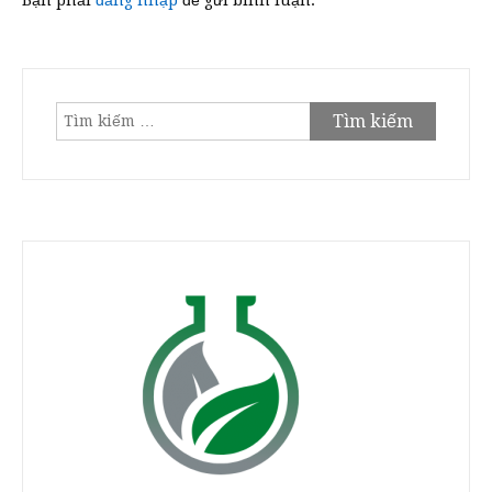
Bạn phải
đăng nhập
để gửi bình luận.
Tìm
kiếm
cho: