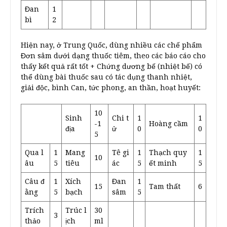
Đan
1
bì
2
Hiện nay, ở Trung Quốc, dùng nhiều các chế phẩm
Đơn sâm dưới dạng thuốc tiêm, theo các báo cáo cho
thấy kết quả rất tốt + Chứng dương bế (nhiệt bế) có
thể dùng bài thuốc sau có tác dụng thanh nhiệt,
giải độc, bình Can, tức phong, an thần, hoạt huyết:
10
Sinh
Chi t
1
1
-1
Hoàng cầm
địa
ử
0
0
5
Qua l
1
Mang
Tê gi
1
Thạch quy
1
10
âu
5
tiêu
ác
5
ết minh
5
Câu đ
1
Xích
Đan
1
15
Tam thất
6
ằng
5
bạch
sâm
5
Trích
Trúc l
30
3
thảo
ịch
ml