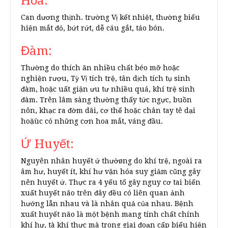
Hỏa:
Can dương thịnh. trường Vị kết nhiệt, thường biểu
hiện mắt đỏ, bứt rứt, dễ cáu gắt, táo bón.
Đàm:
Thường do thích ăn nhiều chất béo mỡ hoặc
nghiện rượu, Tỳ Vị tích trệ, tân dịch tích tụ sinh
đàm, hoặc uất giận ưu tư nhiều quá, khí trệ sinh
đàm. Trên lâm sàng thường thấy tức ngực, buồn
nôn, khạc ra đờm dãi, cơ thể hoặc chân tay tê dại
hoặùc có những cơn hoa mắt, váng đầu.
Ứ Huyết:
Nguyên nhân huyết ứ thườøng do khí trệ, ngoài ra
âm hư, huyết ít, khí hư vận hóa suy giảm cũng gây
nên huyết ứ. Thực ra 4 yếu tố gây nguy cơ tai biến
xuất huyết não trên đây đều có liên quan ảnh
hướng lẫn nhau và là nhân quả của nhau. Bệnh
xuất huyết não là một bệnh mang tính chất chính
khí hư, tà khí thực mà trong giai đoạn cấp biểu hiện