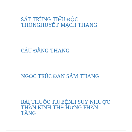
SÁT TRÙNG TIỂU ĐỘC
THÔNGHUYẾT MẠCH THANG
CÂU ĐẰNG THANG
NGỌC TRÚC ĐAN SÂM THANG
BÀI THUỐC TRỊ BỆNH SUY NHƯỢC
THẦN KINH THỂ HƯNG PHẤN
TĂNG