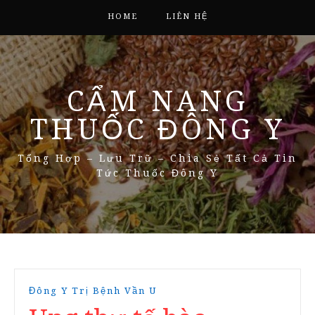
HOME
LIÊN HỆ
CẨM NANG
THUỐC ĐÔNG Y
Tổng Hợp – Lưu Trữ – Chia Sẻ Tất Cả Tin
Tức Thuốc Đông Y
Đông Y Trị Bệnh Vần U