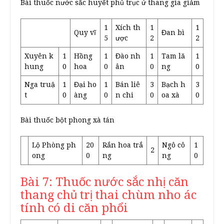
Bài thuốc nước sắc huyết phủ trục ứ thang gia giảm
1
Xích th
1
1
Quy vĩ
Đan bì
5
ược
2
2
Xuyên k
1
Hồng
1
Đào nh
1
Tam lă
1
hung
0
hoa
0
ân
0
ng
0
Nga truậ
1
Đại ho
1
Bán liê
3
Bạch h
3
t
0
àng
0
n chi
0
oa xà
0
Bài thuốc bột phong xà tán
Lộ Phòng ph
20
Rắn hoa trắ
Ngô cô
1
2
ong
0
ng
ng
0
Bài 7: Thuốc nước sắc nhị căn
thang chủ trị thai chùm nho ác
tính có di căn phổi