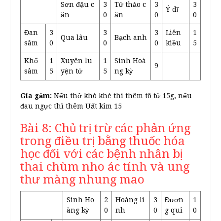
Sơn đậu c
3
Tử thảo c
3
3
Ý dĩ
ăn
0
ăn
0
0
Đan
3
3
3
Liên
1
Qua lâu
Bạch anh
sâm
0
0
0
kiều
5
Khổ
1
Xuyên lu
1
Sinh Hoà
9
sâm
5
yện tử
5
ng kỳ
Gia gảm:
Nếu thở khò khè thì thêm tô tử 15g, nếu
đau ngực thì thêm Uất kim 15
Bài 8: Chủ trị trừ các phản ứng
trong điều trị bằng thuốc hóa
học đối với các bệnh nhân bị
thai chùm nho ác tính và ung
thư màng nhung mao
Sinh Ho
2
Hoàng li
3
Đươn
1
àng kỳ
0
nh
0
g qui
0