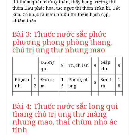
thì thêm quán chúng thán, thấy bụng trướng thì
thêm Hậu phác hoa, tức ngực thì thêm Trần bì, Uất
kim. Có khạc ra máu nhiều thì thêm bạch cập,
khiếm thảo
Bài 3: Thuốc nước sắc phức
phương phong phòng thang,
chủ trị ung thư nhung mao
Đương
Giáp
9
Trạch lan
9
9
qui
chu
Phục li
1
Đan sâ
1
Phòng ph
Sơn t
1
6
nh
2
m
5
ong
ra
8
Bài 4: Thuốc nước sắc long quì
thang chủ trị ung thư màng
nhung mao, thai chùm nho ác
tính