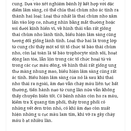
cung. Dựa vào xét nghiệm bệnh lý kết hợp với đặc
điểm lâm sàng, có thể chia thai chùm nho ác tính ra
thành hai loại: Loại thứ nhất là thai chùm nho xâm
lấn vào lớp cơ, nhưng nhìn bằng mắt thường hoặc
soi dưới kính hiển vi, về hình thái vẫn rất giông
thai chùm nho lành tính, biểu hiện lâm sàng cũng
tương đối giống lành tính. Loại thứ hai là trong lớp
tử cung chỉ thấy một số tít tổ chức tế bào thài chùm
nho, còn lại toàn là tế bào trophocyte sinh sôi, hoạt
động lan tỏa, lẫn lộn trong các tổ chức hoại tử và
trong các cục máu đông, về hình thái rất giống ung
thư màng nhung mao, biểu hiện lâm sàng cũng rất
ác tính. Biểu hiện lâm sàng của nó là sau khi thai
nho thải ra ngoài, âm đạo vẫn chảy máu liên tục bất
thường, tiến hành nạo tử cung lần nữa vẫn không
thấy chuyển biến tốt. Có bệnh nhân còn ho ra máu,
kiểm tra X quang tim phổi, thấy trong phổi có
những vết đen tròn nhỏ, có khi âm đạo còn xuất
hiện những u cục màu lam tím, khi vỡ ra gây chảy
máu ồ ạt nhiều lần.