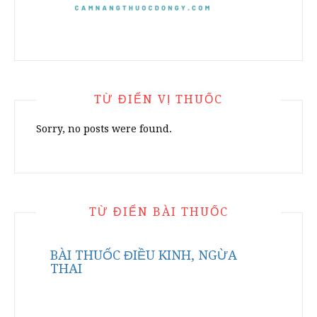
TỪ ĐIỂN VỊ THUỐC
Sorry, no posts were found.
TỪ ĐIỂN BÀI THUỐC
BÀI THUỐC ĐIỀU KINH, NGỪA
THAI