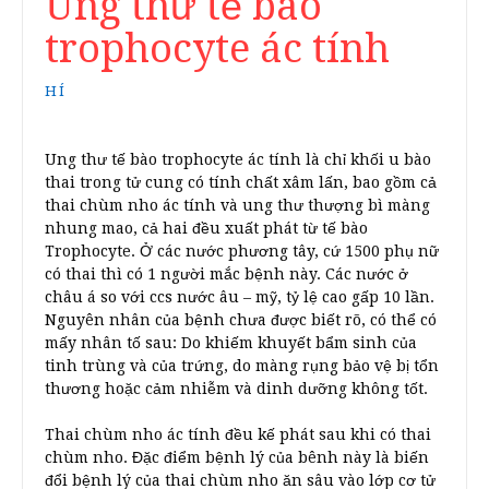
Ung thư tế bào
trophocyte ác tính
HÍ
Ung thư tế bào trophocyte ác tính là chỉ khối u bào
thai trong tử cung có tính chất xâm lấn, bao gồm cả
thai chùm nho ác tính và ung thư thượng bì màng
nhung mao, cả hai đều xuất phát từ tế bào
Trophocyte. Ở các nước phương tây, cứ 1500 phụ nữ
có thai thì có 1 người mắc bệnh này. Các nước ở
châu á so với ccs nước âu – mỹ, tỷ lệ cao gấp 10 lần.
Nguyên nhân của bệnh chưa được biết rõ, có thể có
mấy nhân tố sau: Do khiếm khuyết bẩm sinh của
tinh trùng và của trứng, do màng rụng bảo vệ bị tổn
thương hoặc cảm nhiễm và dinh dưỡng không tốt.
Thai chùm nho ác tính đều kế phát sau khi có thai
chùm nho. Đặc điểm bệnh lý của bênh này là biến
đổi bệnh lý của thai chùm nho ăn sâu vào lớp cơ tử