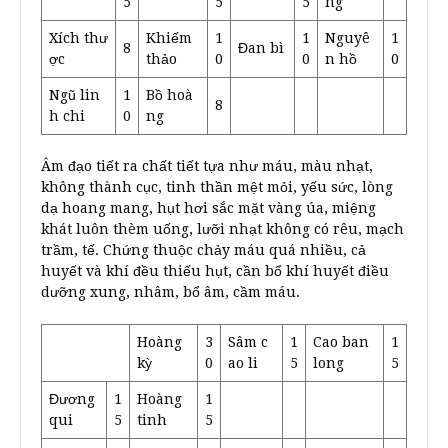
5
5
5
ng
Xích thư
Khiếm
1
1
Nguyê
1
8
Đan bì
ợc
thảo
0
0
n hồ
0
Ngũ lin
1
Bồ hoà
8
h chi
0
ng
Âm đạo tiết ra chất tiết tựa như máu, màu nhạt,
không thành cục, tinh thần mệt mỏi, yếu sức, lòng
dạ hoang mang, hụt hơi sắc mặt vàng úa, miệng
khát luôn thèm uống, lưỡi nhạt không có rêu, mạch
trầm, tế. Chứng thuộc chảy máu quá nhiều, cả
huyết và khí đều thiếu hụt, cần bổ khí huyết điều
dưỡng xung, nhâm, bổ âm, cầm máu.
Hoàng
3
Sâm c
1
Cao ban
1
kỳ
0
ao li
5
long
5
Đương
1
Hoàng
1
qui
5
tinh
5