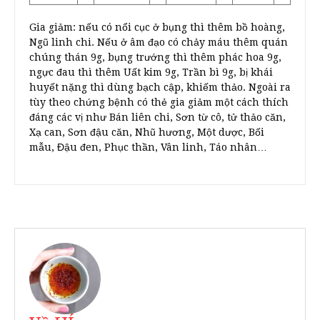
Gia giảm: nếu có nổi cục ở bụng thì thêm bồ hoàng,
Ngũ linh chi. Nếu ở âm đạo có chảy máu thêm quán
chúng thán 9g, bụng trướng thì thêm phác hoa 9g,
ngực đau thì thêm Uất kim 9g, Trần bì 9g, bị khái
huyết nặng thì dùng bạch cập, khiếm thảo. Ngoài ra
tùy theo chứng bệnh có thẻ gia giảm một cách thích
đáng các vị như Bán liên chi, Sơn từ cô, tử thảo căn,
Xạ can, Sơn đậu căn, Nhũ hương, Một dược, Bối
mẫu, Đậu đen, Phục thần, Vân linh, Táo nhân…