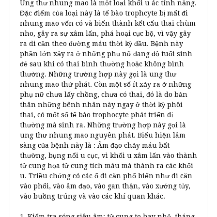
Ung thư nhung mao là một loại khối u ác tính nặng.
Đặc điểm của loại này là tế bào trophcyte bị mất đi
nhung mao vốn có và biến thành kết cấu thai chùm
nho, gây ra sự xâm lấn, phá hoại cục bộ, vì vậy gây
ra di căn theo đường máu thời kỳ đầu. Bệnh này
phần lớn xảy ra ở những phụ nữ đang độ tuổi sinh
đẻ sau khi có thai bình thường hoặc không bình
thường. Những trường hợp này gọi là ung thư
nhung mao thứ phát. Còn một số ít xảy ra ở những
phụ nữ chưa lấy chồng, chưa có thai, đó là do bản
thân những bênh nhân này ngay ở thời kỳ phôi
thai, có mốt số tế bào trophocyte phát triển dị
thường mà sinh ra. Những trường hợp này gọi là
ung thư nhung mao nguyên phát. Biểu hiện lâm
sàng của bệnh này là : Âm đạo chảy máu bất
thường, bụng nổi u cục, vì khối u xâm lấn vào thành
tử cung họa tử cung tích máu mà thành ra các khối
u. Triều chứng có các ổ di căn phổ biến như di căn
vào phổi, vào âm đạo, vào gan thận, vào xướng tủy,
vào buồng trúng và vào các khí quan khác.
1. Kiểm tra sóng siêu âm: tử cung to hay nhỏ, tháng