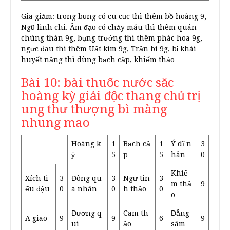
Gia giảm: trong bụng có cu cục thì thêm bồ hoàng 9,
Ngũ linh chi. Âm đạo có chảy máu thì thêm quán
chúng thán 9g, bụng trướng thì thêm phác hoa 9g,
ngực đau thì thêm Uất kim 9g, Trần bì 9g, bị khái
huyết nặng thì dùng bạch cập, khiếm thảo
Bài 10: bài thuốc nước săc
hoàng kỳ giải độc thang chủ trị
ung thư thượng bì màng
nhung mao
Hoàng k
1
Bạch cậ
1
Ý dĩ n
3
ỳ
5
p
5
hân
0
Khiế
Xích ti
3
Đông qu
3
Ngư tin
3
m thả
9
ểu đậu
0
a nhân
0
h thảo
0
o
Đương q
Cam th
Đẳng
A giao
9
9
6
9
ui
ảo
sâm