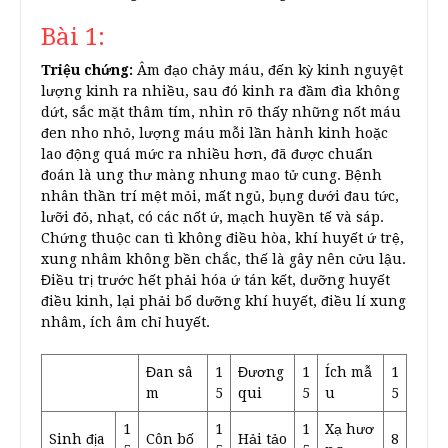
Bài 1:
Triệu chứng:
Âm đạo chảy máu, đến kỳ kinh nguyệt
lượng kinh ra nhiều, sau đó kinh ra đầm đìa không
dứt, sắc mặt thâm tím, nhìn rõ thấy những nốt máu
đen nho nhỏ, lượng máu mỗi lần hành kinh hoặc
lao động quá mức ra nhiều hơn, đã được chuẩn
đoán là ung thư màng nhung mao tử cung. Bệnh
nhân thần trí mệt mỏi, mất ngủ, bụng dưới đau tức,
lưỡi đỏ, nhạt, có các nốt ứ, mạch huyền tế và sáp.
Chứng thuộc can tì không điều hòa, khí huyết ứ trệ,
xung nhâm không bền chắc, thế là gây nên cửu lậu.
Điều trị trước hết phải hóa ứ tán kết, dưỡng huyết
điều kinh, lại phải bổ dưỡng khí huyết, điều lí xung
nhâm, ích âm chỉ huyết.
Đan sâ
1
Đương
1
Ích mẫ
1
m
5
qui
5
u
5
1
1
1
Xạ hươ
Sinh địa
Côn bố
Hải tảo
8