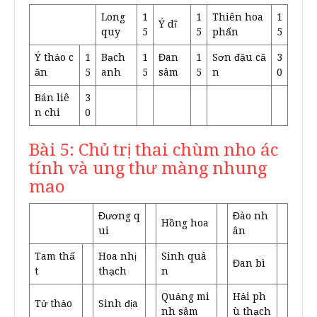
Long
1
1
Thiên hoa
1
Ý dĩ
quy
5
5
phấn
5
Ý thảo c
1
Bạch
1
Đan
1
Sơn đậu că
3
ăn
5
anh
5
sâm
5
n
0
Bán liê
3
n chi
0
Bài 5: Chủ trị thai chùm nho ác
tính và ung thư màng nhung
mao
Đương q
Đào nh
Hồng hoa
ui
ân
Tam thấ
Hoa nhị
Sinh quâ
Đan bì
t
thạch
n
Quảng mi
Hải ph
Tử thảo
Sinh địa
nh sâm
ù thạch