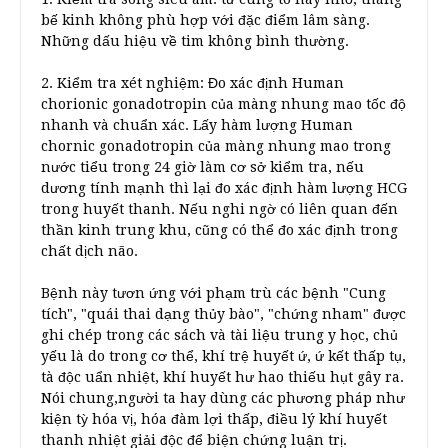
bế kinh không phù hợp với đặc điểm lâm sàng.
Những dấu hiệu về tim không bình thường.
2. Kiểm tra xét nghiệm: Đo xác định Human
chorionic gonadotropin của màng nhung mao tốc độ
nhanh và chuẩn xác. Lấy hàm lượng Human
chornic gonadotropin của màng nhung mao trong
nước tiểu trong 24 giờ làm cơ sở kiểm tra, nếu
dương tính mạnh thì lại đo xác định hàm lượng HCG
trong huyết thanh. Nếu nghi ngờ có liên quan đến
thần kinh trung khu, cũng có thể đo xác định trong
chất dịch não.
Bệnh này tươn ứng với phạm trù các bệnh "Cung
tích", "quái thai dạng thủy bào", "chứng nham" được
ghi chép trong các sách và tài liệu trung y học, chủ
yếu là do trong cơ thể, khí trệ huyết ứ, ứ kết thấp tụ,
tà độc uẩn nhiệt, khí huyết hư hao thiếu hụt gây ra.
Nói chung,người ta hay dùng các phương pháp như
kiện tỳ hóa vị, hóa đàm lợi thấp, điều lý khí huyết
thanh nhiệt giải độc để biện chứng luận trị.