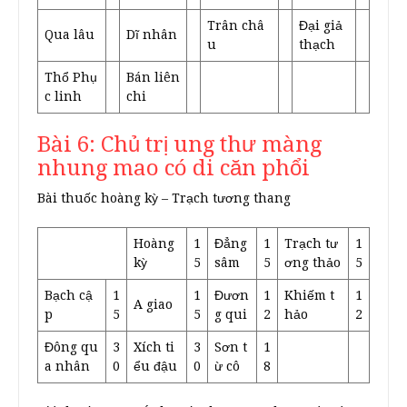
Trân châ
Đại giả
Qua lâu
Dĩ nhân
u
thạch
Thổ Phụ
Bán liên
c linh
chi
Bài 6: Chủ trị ung thư màng
nhung mao có di căn phổi
Bài thuốc hoàng kỳ – Trạch tương thang
Hoàng
1
Đẳng
1
Trạch tư
1
kỳ
5
sâm
5
ơng thảo
5
Bạch cậ
1
1
Đươn
1
Khiếm t
1
A giao
p
5
5
g qui
2
hảo
2
Đông qu
3
Xích ti
3
Sơn t
1
a nhân
0
ểu đậu
0
ừ cô
8