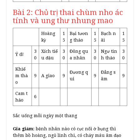
Bài 2: Chủ trị thai chùm nho ác
tính và ung thư nhung mao
Hoàng
1
Bại tươn
1
Bạch n
1
kỳ
5
g thảo
5
ãi
5
3
Xích tiể
3
Đông qu
3
Ngư tin
3
Ý dĩ
0
u đậu
0
a nhân
0
h thảo
0
Khiế
Đương q
Đẳng s
m thả
9
A giao
9
9
9
ui
âm
o
Cam t
6
hảo
Sắc uống mỗi ngày một thang
Gia giảm:
bệnh nhân nào có cục nổi ở bụng thì
thêm bồ hoàng, ngũ linh chi, có chảy máu âm đạo