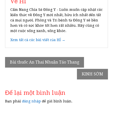
Về HÍ
Cẩm Nang Chia Sẻ Đông Y - Luôn muốn cập nhật các
kiến thức về Đông Y mới nhất, hữu ích nhất đến tất
cả mọi người. Phòng và Trị bệnh từ Đông Y sẽ bền
hơn và có sức khỏe tốt hơn rất nhiều. Hãy cùng có
một cuộc sống xanh, sống khỏe.
Xem tất cả các bài viết của HÍ →
Điều
Bài thuốc An Thai Nhuận Táo Thang
hướng
KINH SỚM
bài
viết
Để lại một bình luận
Bạn phải
đăng nhập
để gửi bình luận.