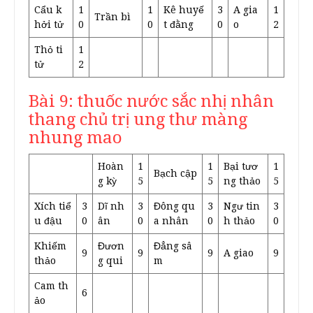
Cẩu k
1
1
Kê huyế
3
A gia
1
Trần bì
hởi tử
0
0
t đằng
0
o
2
Thỏ ti
1
tử
2
Bài 9: thuốc nước sắc nhị nhân
thang chủ trị ung thư màng
nhung mao
Hoàn
1
1
Bại tươ
1
Bạch cập
g kỳ
5
5
ng thảo
5
Xích tiể
3
Dĩ nh
3
Đông qu
3
Ngư tin
3
u đậu
0
ân
0
a nhân
0
h thảo
0
Khiếm
Đươn
Đẳng sâ
9
9
9
A giao
9
thảo
g qui
m
Cam th
6
ảo