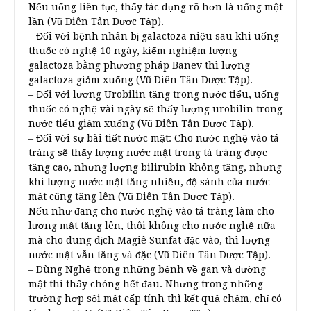
Nếu uống liên tục, thấy tác dụng rõ hơn là uống một
lần (Vũ Diên Tân Dược Tập).
– Đối với bệnh nhân bị galactoza niệu sau khi uống
thuốc có nghệ 10 ngày, kiểm nghiệm lượng
galactoza bằng phương pháp Banev thì lượng
galactoza giảm xuống (Vũ Diên Tân Dược Tập).
– Đối với lượng Urobilin tăng trong nước tiểu, uống
thuốc có nghệ vài ngày sẽ thấy lượng urobilin trong
nước tiểu giảm xuống (Vũ Diên Tân Dược Tập).
– Đối với sự bài tiết nước mật: Cho nước nghệ vào tá
tràng sẽ thấy lượng nước mật trong tá tràng được
tăng cao, nhưng lượng bilirubin không tăng, nhưng
khi lượng nước mật tăng nhiều, độ sánh của nước
mật cũng tăng lên (Vũ Diên Tân Dược Tập).
Nếu như đang cho nước nghệ vào tá tràng làm cho
lượng mật tăng lên, thôi không cho nước nghệ nữa
mà cho dung dịch Magiê Sunfat đặc vào, thì lượng
nước mật vẫn tăng và đặc (Vũ Diên Tân Dược Tập).
– Dùng Nghệ trong những bệnh về gan và đường
mật thì thấy chóng hết đau. Nhưng trong những
trường hợp sỏi mật cấp tính thì kết quả chậm, chỉ có