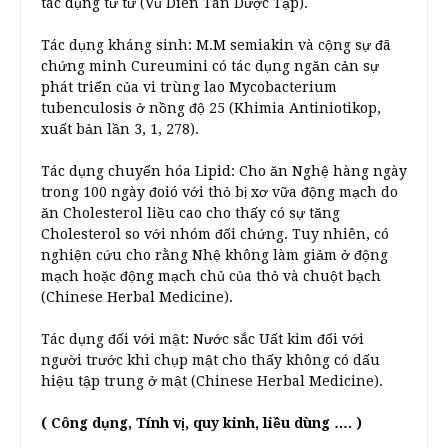
tác dụng từ từ (Vũ Diên Tân Dược Tập).
Tác dụng kháng sinh: M.M semiakin và cộng sự đã
chứng minh Cureumini có tác dụng ngăn cản sự
phát triển của vi trùng lao Mycobacterium
tubenculosis ở nồng độ 25 (Khimia Antiniotikop,
xuất bản lần 3, 1, 278).
Tác dụng chuyển hóa Lipid: Cho ăn Nghệ hàng ngày
trong 100 ngày đoió với thỏ bị xơ vữa động mạch do
ăn Cholesterol liều cao cho thấy có sự tăng
Cholesterol so với nhóm đối chứng. Tuy nhiên, có
nghiện cứu cho rằng Nhệ không làm giảm ở động
mạch hoặc động mạch chủ của thỏ và chuột bạch
(Chinese Herbal Medicine).
Tác dụng đối với mật: Nước sắc Uất kim đối với
người trước khi chụp mật cho thấy không có dấu
hiệu tập trung ở mật (Chinese Herbal Medicine).
( Công dụng, Tính vị, quy kinh, liều dùng …. )