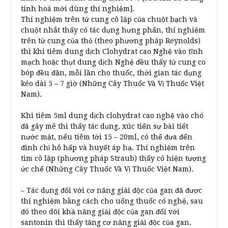
tính hoá mới dùng thí nghiệm].
Thí nghiệm trên tử cung cô lập của chuột bạch và
chuột nhắt thấy có tác dụng hưng phấn, thí nghiệm
trên tử cung của thỏ (theo phương pháp Reynolds)
thì khi tiêm dung dịch Clohydrat cao Nghệ vào tĩnh
mạch hoặc thụt dung dịch Nghệ đều thấy tử cung co
bóp đều đặn, mỗi lần cho thuốc, thời gian tác dụng
kéo dài 5 – 7 giờ (Những Cây Thuốc Và Vị Thuốc Việt
Nam).
Khi tiêm 5ml dung dịch clohydrat cao nghệ vào chó
đã gây mê thì thấy tác dụng, xúc tiến sự bài tiết
nước mật, nếu tiêm tới 15 – 20ml, có thể đưa đến
đình chỉ hô hấp và huyết áp hạ. Thí nghiệm trên
tim cô lập (phương pháp Straub) thấy có hiện tượng
ức chế (Những Cây Thuốc Và Vị Thuốc Việt Nam).
– Tác dụng đối với cơ năng giải độc của gan đă được
thí nghiệm bằng cách cho uống thuốc có nghệ, sau
đó theo dõi khả năng giải độc của gan đối với
santonin thì thấy tăng cơ năng giải độc của gan.