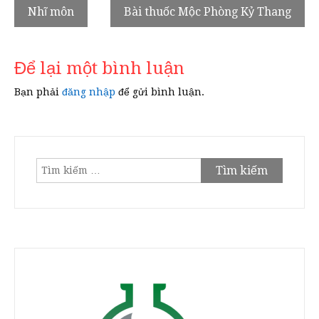
Điều
Nhĩ môn
Bài thuốc Mộc Phòng Kỷ Thang
hướng
bài
Để lại một bình luận
viết
Bạn phải
đăng nhập
để gửi bình luận.
Tìm
kiếm
cho: