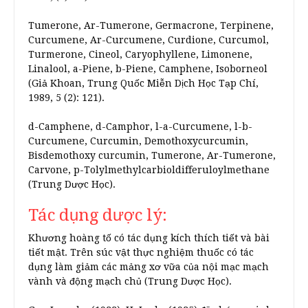
Tumerone, Ar-Tumerone, Germacrone, Terpinene,
Curcumene, Ar-Curcumene, Curdione, Curcumol,
Turmerone, Cineol, Caryophyllene, Limonene,
Linalool, a-Piene, b-Piene, Camphene, Isoborneol
(Giả Khoan, Trung Quốc Miễn Dịch Học Tạp Chí,
1989, 5 (2): 121).
d-Camphene, d-Camphor, l-a-Curcumene, l-b-
Curcumene, Curcumin, Demothoxycurcumin,
Bisdemothoxy curcumin, Tumerone, Ar-Tumerone,
Carvone, p-Tolylmethylcarbioldifferuloylmethane
(Trung Dược Học).
Tác dụng dược lý:
Khương hoàng tố có tác dụng kích thích tiết và bài
tiết mật. Trên súc vật thực nghiệm thuốc có tác
dụng làm giảm các mảng xơ vữa của nội mạc mạch
vành và động mạch chủ (Trung Dược Học).