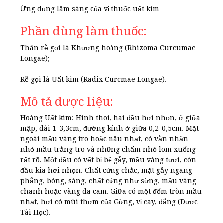
Ứng dụng lâm sàng của vị thuốc uất kim
Phần dùng làm thuốc:
Thân rễ gọi là Khương hoàng (Rhizoma Curcumae
Longae);
Rễ gọi là Uất kim (Radix Curcmae Longae).
Mô tả dược liệu:
Hoàng Uất kim: Hình thoi, hai đầu hơi nhọn, ở giữa
mập, dài 1-3,3cm, đường kính ở giữa 0,2-0,5cm. Mặt
ngoài mầu vàng tro hoặc nâu nhạt, có vằn nhăn
nhỏ mầu trắng tro và những chấm nhỏ lõm xuống
rất rõ. Một đầu có vết bị bẻ gẫy, mầu vàng tươi, còn
đầu kia hơi nhọn. Chất cứng chắc, mặt gẫy ngang
phẳng, bóng, sáng, chất cứng như sừng, mầu vàng
chanh hoặc vàng da cam. Giữa có một đốm tròn mầu
nhạt, hơi có mùi thơm của Gừng, vị cay, đắng (Dược
Tài Học).