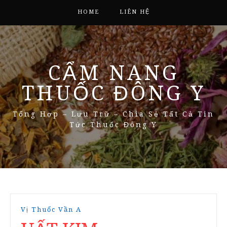
HOME
LIÊN HỆ
CẨM NANG
THUỐC ĐÔNG Y
Tổng Hợp – Lưu Trữ – Chia Sẻ Tất Cả Tin
Tức Thuốc Đông Y
Vị Thuốc Vần A