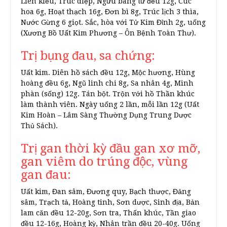
Liên kiều, Trúc diệp, Ngưu bàng tử đều 12g, Cúc
hoa 6g, Hoạt thạch 16g, Đơn bì 8g, Trúc lịch 3 thìa,
Nước Gừng 6 giọt. Sắc, hòa với Tử Kim Đỉnh 2g, uống
(Xương Bồ Uất Kim Phương – Ôn Bệnh Toàn Thư).
Trị bụng đau, sa chứng:
Uất kim. Diên hồ sách đều 12g, Mộc hương, Hùng
hoàng đều 6g, Ngũ linh chi 8g, Sa nhân 4g, Minh
phàn (sống) 12g. Tán bột. Trộn với hồ Thần khúc
làm thành viên. Ngày uống 2 lần, mỗi lần 12g (Uất
Kim Hoàn – Lâm Sàng Thường Dụng Trung Dược
Thủ Sách).
Trị gan thời kỳ đầu gan xơ mỡ,
gan viêm do trúng độc, vùng
gan đau:
Uất kim, Đan sâm, Đương quy, Bạch thược, Đảng
sâm, Trạch tả, Hoàng tinh, Sơn dược, Sinh địa, Bản
lam căn đều 12-20g, Sơn tra, Thấn khúc, Tần giao
đều 12-16g, Hoàng kỳ, Nhân trần đều 20-40g. Uống