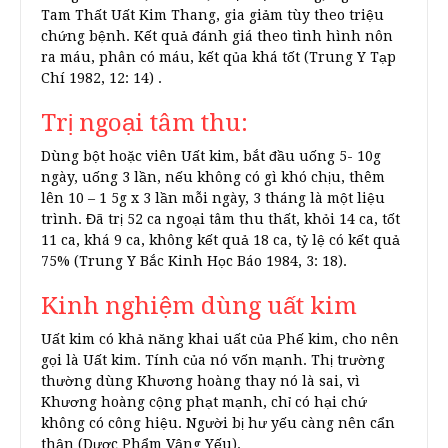
Tam Thất Uất Kim Thang, gia giảm tùy theo triệu
chứng bệnh. Kết quả đánh giá theo tình hình nôn
ra máu, phân có máu, kết qủa khá tốt (Trung Y Tạp
Chí 1982, 12: 14) .
Trị ngoại tâm thu:
Dùng bột hoặc viên Uất kim, bắt đầu uống 5- 10g
ngày, uống 3 lần, nếu không có gì khó chịu, thêm
lên 10 – 1 5g x 3 lần mỗi ngày, 3 tháng là một liệu
trình. Đã trị 52 ca ngoại tâm thu thất, khỏi 14 ca, tốt
11 ca, khá 9 ca, không kết quả 18 ca, tỷ lệ có kết quả
75% (Trung Y Bắc Kinh Học Báo 1984, 3: 18).
Kinh nghiệm dùng uất kim
Uất kim có khả năng khai uất của Phế kim, cho nên
gọi là Uất kim. Tính của nó vốn mạnh. Thị trường
thường dùng Khương hoàng thay nó là sai, vì
Khương hoàng cộng phạt mạnh, chỉ có hại chứ
không có công hiệu. Người bị hư yếu càng nên cẩn
thận (Dược Phẩm Vậng Yếu).