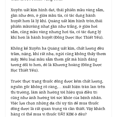
Xuyên uất kim hình dẹt, thái phiến mầu vàng sẫm,
gần như đen, ở giữa mầu tía, có tác dụng hành
huyết hơn là lý khí. Quảng uất kim hình tròn,thái
phiến mầuvàng nhạt gần như trắng, ở giữa hơi
sẫm, cũng mầu vàng nhưng hơi tía, có tác dụng lý
khí hơn là hành huyết (Đông Dược Học Thiết Yếu).
Không kể Xuyên ha Quảng uất kim, chất lượng đều
trầm, nặng, khí rất nhẹ, ngửi cũng không thấy thơm
mấy. Nếu loại mầu sẫm thơm gắt mà hình dáng
tương đối to hơn, đó là Khương hoàng (Đông Dược
Học Thiết Yếu).
Trước thực trạng thuốc đông dược kém chất lượng,
nguồn gốc không rõ ràng,… xuất hiện tràn lan trên
thị trường, làm ảnh hưởng tới hiệu quả điều trị
cũng như ảnh hưởng tới sức khỏe của bệnh nhân.
Việc lựa chọn những địa chỉ uy tín để mua thuốc
đông dược là rất quan trọng và cần thiết. Vậy khách
hàng có thể mua vị thuốc UẤT KIM ở đâu?