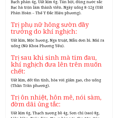
Bạch phàn 4g, Uất kim 6g. Tán bột, dùng nước sắc
Bạc hà trộn làm thành viên. Ngày uống 8-12g (Uất
Phàn Hoàn – Thế Y Đắc Hiệu phương).
Trị phụ nữ hông sườn đầy
trướng do khí nghịch:
Uất kim, Mộc hương, Nga truật, Mẫu đơn bì. Mài ra
uống (Nữ Khoa Phương Yếu).
Trị sau khi sinh mà tim đau,
khí nghịch đưa lên trên muốn
chết:
Uất kim, đốt tồn tính, hòa với giấm gạo, cho uống
(Thần Trân phương).
Trị ôn nhiệt, hôn mê, nói sàm,
đờm dãi ủng tắc:
Uất kim 6g, Thạch xương bồ 4g, Sơn chi (sao) 8g,