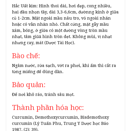
Hắc Uất kim: Hình thoi dài, hơi dẹp, cong nhiều,
hai đầu nhọn tầy, dài 3,3-6,6cm, đườnng kính ở giữa
củ 1-2cm. Mặt ngoài mầu nâu tro, vỏ ngoài nhăn
hoặc có vằn nhăn nhỏ. Chất cứng, mặt gẫy mầu
xám, bóng, ở giữa có một đường vòng tròn mầu
nhạt, tâm giũă hình tròn dẹt. Không mùi, vị nhạt
nhưng cay, mát (Dược Tài Học).
Bào chế:
Ngâm nước, rửa sạch, vớt ra phơi, khi ẩm thì cắt ra
từng miếng để dùng dần.
Bảo quản:
Để nơi khô ráo, tránh sâu mọt.
Thành phần hóa học:
Curcumin, Demothoxycurcumin, Bisdemothoxy
curcumin (Lý Tuấn Phu, Trung Y Dược học Báo
1987, (2): 39).