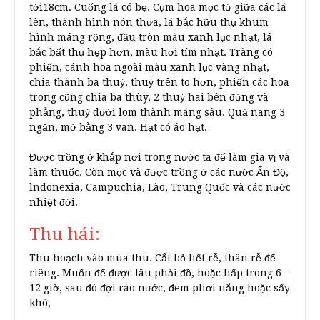
tới18cm. Cuống lá có bẹ. Cụm hoa mọc từ giữa các lá
lên, thành hình nón thưa, lá bắc hữu thụ khum
hình máng rộng, đầu tròn màu xanh lục nhạt, lá
bắc bất thụ hẹp hơn, màu hơi tím nhạt. Tràng có
phiến, cánh hoa ngoài màu xanh lục vàng nhạt,
chia thành ba thuỳ, thuỳ trên to hơn, phiến các hoa
trong cũng chia ba thùy, 2 thuỳ hai bên đứng và
phẳng, thuỳ dưới lõm thành máng sâu. Quả nang 3
ngăn, mở bằng 3 van. Hạt có áo hạt.
Được trồng ở khắp nơi trong nước ta để làm gia vị và
làm thuốc. Còn mọc và được trồng ở các nước Ấn Độ,
lndonexia, Campuchia, Lào, Trung Quốc và các nước
nhiệt đới.
Thu hái:
Thu hoạch vào mùa thu. Cắt bỏ hết rễ, thân rễ để
riêng. Muốn để được lâu phải đồ, hoặc hấp trong 6 –
12 giờ, sau đó đợi ráo nước, đem phơi nắng hoặc sấy
khô,