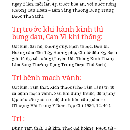
ngày 2 lần, mỗi lần 4g, trước bữa ăn, với nước nóng
(Cường Can Hoàn – Lâm Sàng Thường Dụng Trung
Dược Thủ Sách).
Trị trước khi hành kinh thì
bụng đau, Can Vị khí thống:
Uất kim, Sài hồ, Đương quy, Bạch thược, Đơn bì,
Hoàng cầm đều 12g, Hương phụ, Chi tử đều 8g, Bạch
giới tử 6g. sắc uống (Tuyên Uất Thông Kinh Thang –
Lâm Sàng Thường Dụng Trung Dược Thủ Sách).
Trị bệnh mạch vành:
Uất kim, Tam thất, Xích thược (Thư Tâm Tán) trị 40
ca bệnh mạch vành. Sau khi dùng thuốc, độ ngưng
tập tiểu cầu giảm rõ, độ dính tiểu cầu giảm rõ
(Thượng Hải Trung Y Dược Tạp Chí 1986, 12: 40 ).
Trị :
Dùng Tam thất, Uất kim, Thục đại hoàng, Ngưu tất –