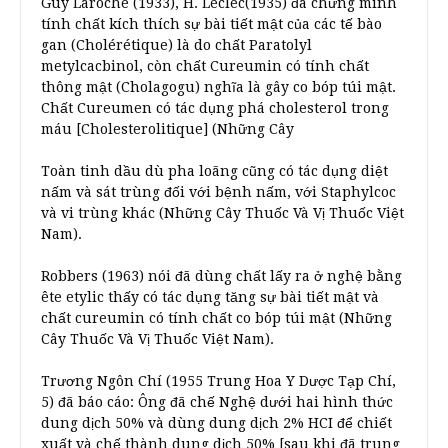
Guy Laroche (1933), H. Leclec(1935) đã chứng minh
tính chất kích thích sự bài tiết mật của các tế bào
gan (Cholérétique) là do chất Paratolyl
metylcacbinol, còn chất Cureumin có tính chất
thông mật (Cholagogu) nghĩa là gây co bóp túi mật.
Chất Cureumen có tác dụng phá cholesterol trong
máu [Cholesterolitique] (Những Cây
Toàn tinh dầu dù pha loãng cũng có tác dụng diệt
nấm và sát trùng đối với bệnh nấm, với Staphylcoc
và vi trùng khác (Những Cây Thuốc Và Vị Thuốc Việt
Nam).
Robbers (1963) nói đã dùng chất lấy ra ở nghệ bằng
ête etylic thấy có tác dụng tăng sự bài tiết mật và
chất cureumin có tính chất co bóp túi mật (Những
Cây Thuốc Và Vị Thuốc Việt Nam).
Trương Ngôn Chí (1955 Trung Hoa Y Dược Tạp Chí,
5) đã báo cáo: Ông đã chế Nghệ dưới hai hình thức
dung dịch 50% và dùng dung dịch 2% HCI để chiết
xuất và chế thành dung dịch 50% [sau khi đã trung