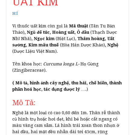
UẤT KIM
HÍ
Vị thuốc uất kim còn gọi là
Mã thuật
(Tân Tu Bản
Thảo)
, Ngũ đế túc, Hoàng uất, Ô đầu
(Thạch Dược
Nhĩ Nhã)
, Ngọc kim
(Biệt Lục),
Thâm hoàng, Uất
sưởng, Kim mãu thuế
(Hòa Hán Dược Khảo)
, Nghệ
(Dược Liệu Việt Nam).
Tên khoa học:
Curcuma longa L-
Họ Gừng
(Zingiberaceae).
( Mô tả, hình ảnh cây nghệ, thu hái, chế biến, thành
phần hoá học, tác dụng dược lý
….)
Mô Tả:
Nghệ là một loại cỏ cao 0,60 đến 1m. Thân rễ thành
củ hình trụ hoặc hơi dẹt, khi bẻ hoặc cắt ngang có
màu vàng cam sẫm. Lá hình trái xoan thon nhọn ở
hai đầu, hai mặt đều nhẵn dài tới 45cm, rộng