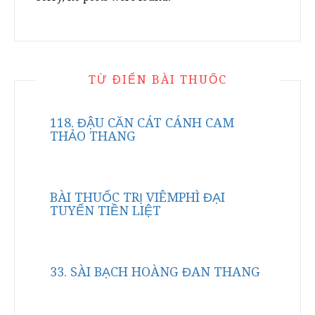
TỪ ĐIỂN BÀI THUỐC
118. ĐẬU CĂN CÁT CÁNH CAM
THẢO THANG
BÀI THUỐC TRỊ VIÊMPHÌ ĐẠI
TUYẾN TIỀN LIỆT
33. SÀI BẠCH HOÀNG ĐAN THANG