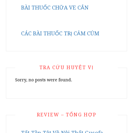
BÀI THUỐC CHỮA VE CẮN
CÁC BÀI THUỐC TRỊ CẢM CÚM
TRA CỨU HUYỆT VỊ
Sorry, no posts were found.
REVIEW – TỔNG HỢP
Tất Tần Tật Về Nội Thất Gusofa