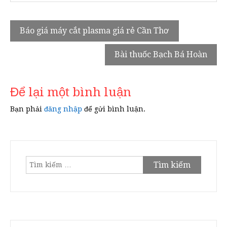
Điều
Báo giá máy cắt plasma giá rẻ Cần Thơ
hướng
Bài thuốc Bạch Bá Hoàn
bài
viết
Để lại một bình luận
Bạn phải
đăng nhập
để gửi bình luận.
Tìm
kiếm
cho: