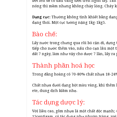
ướt lên sẽ có dấu vàng tươi trên ngón tay. Tan
nóng thì mềm nhưng không chảy lỏng. Cháy kh
Dạng cục:
Thường không tinh khiết bằng dạng 
dạng thỏi. Một cục tường nặng 1kg-1kg5.
Bào chế:
Lấy nước trong chưng qua rồi bỏ cặn đi, đựng 
tiếp cho nước thêm vào, nấu cho cạn lâu một 
đất 7 ngày, làm như vậy cho được 7 lần, lấy ra
Thành phần hoá học
Trong đằng hoàng có 70-80% chất nhựa 18-24% 
Chất nhựa dưới dạng bột màu vàng, khi thêm k
ete, dung dịch kiềm nhẹ.
Tác dụng dược lý:
Với liều cao, gôm nhựa là một chất độc mạnh; 4
15centigam, có tác dụng như nhuận tràng, với