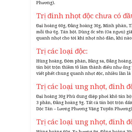
Phương).
Trị đinh nhọt độc chưa có đầ
Đại hoàng 60g, Đằng hoàng 30g, Minh phàn, T
mỗi thứ 6g. Tán bột. Dùng ốc sên (Oa ngưu) giã
quanh nhọt cho tới khi nhọt nhỏ dần, khi nào
Trị các loại độc:
Hùng hoàng, Đởm phàn, Bằng sa, Đằng hoàng, Đ
tán bột trộn thiềm tô làm thành điếu như ống 
viết phết chung quanh nhọt độc, nhiều lần là
Trị các loại ung nhọt, đinh đ
Đại hoàng 30g Phù dung diệp phơi khô tán bột
3 phân, Đằng hoàng 9g. Tất cả tán bột trộn d
Dộc Tán – Lương Phương Vậng Tuyển Phương)
Trị các loại ung nhọt, đinh đ
Hùng hoàng 60g, Xạ hương 9g, Đằng hoàng 30g