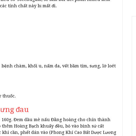
c tính chất này bị mất đi.
 bệnh chàm, khối u, nấm da, vết bầm tím, sưng, lở loét
y thuốc.
 sưng đau
è 160g. Đem dầu mè nấu Đằng hoàng cho chín thành
đó thêm Hoàng Bạch khuấy đều, bỏ vào bình sứ cất
c khi cần, phết dán vào (Phong Khí Cao Bất Dược Lương