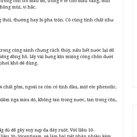
 trong cồn tro màu đỏ, trong ê te cho màu vàng, đun
ông mùi, vị hắc.
thỏi, thường hay bị pha trộn. Có cùng tính chất như
trong cóng sành chưng cách thủy, nấu hết nước lại đổ
tiếng đồng hồ. lấy vải bưng kín miệng cóng chôn dưới
 phơi khô để dùng.
chất gôm, ngoài ra còn có tinh dầu, một ete phenolic.
iềm ngả màu đỏ, không tan trong nước, tan trong cồn,
g đủ để gây suy sụp dạ dày ruột. Với liều 10-
 liều 30-50centigam, sẽ làm bài tiết phân nhiều kèm