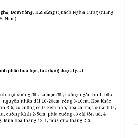
nghệ
,
Đom rông
,
Hải đằng
(Quách Nghĩa Cung Quảng
ệt Nam).
hành phần hóa học, tác dụng dược lý…)
ành ngả xuống đất. Lá mọc đối, cuống ngắn hình bầu
ai, nguyên nhẵn dài 10-20cm, rộng 3-10cm. Hoa khác
nh 3-6, có cuống có lá kèm nhỏ, hoa cái mọc ở nách lá,
, đường kính 2-5cm, phía cuống có đài tồn tại, 4
g. Mùa hoa tháng 12-1, mùa quả tháng 2-3.