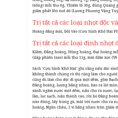
(sống) mỗi thứ 6g, Thiểm tô 30g, dùng Quảng g
giấm phết lên nơi đó (Lương Phương Vậng Tu
Trị tất cả các loại nhọt độc v
Hoàng đằng mài, bôi vào (Cửu Sinh Khổ Hải P
Trị tất cả các loại đinh nhọt 
Kiềm, Đằng hoàng, Hùng hoàng, Đại hoàng mỗi 
Giáp phiến (sao) mỗi thứ 15g, mài dấm xức (V
Sách ‘Cứu Sinh Khổ Hải’ ghi rằng nếu độc sin
không thành chứng rò thì cũng làm cho người
cũng đủ làm cho độc đi qua một đêm, gồm Bạch c
Đằng hoàng, lượng bằng nhau, bào ra lát mỏng
sành ngâm nước một đêm, nấu cho ra nước, lại
lần, lọc sạch, nấu thành cao, rồi bỏ Đằng hoà
nào dùng, lấy trứng gà, mài với nước cho ra n
hoàng, Ngân châu, 2 vị bằng nhau trộn giấm đ