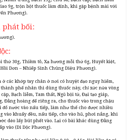
iao 9g, trộn bột thuốc làm đính, khi gặp bệnh mài với
yển Phương).
à phát bối:
hương).
độc:
thứ 30g, Thiềm tô, Xạ hương mỗi thứ 6g, Huyết kiệt,
ô Hồi Dơn – Nhiếp Sinh Chúng Diệu Phương).
h ở các khớp tay chân ở nơi có huyệt đạo nguy hiểm,
 thành phế nhân thì dùng thuốc này, chỉ xức nửa vòng
ập, Bạch liễm, Tam thất, Ngũ bội tử, Đại tạo giáp,
, Đằng hoàng để riêng ra, cho thuốc vào trong chậu
 đổ nước vào nấu tiếp, làm như thế cho được nhiều
ng vào khuấy đều, nấu tiếp, cho vào hũ, phơi nắng, khi
ước dẻo lấy bút phết vào. Lại có bài khác dùng Đằng
ắp vào (Di Dộc Phương).