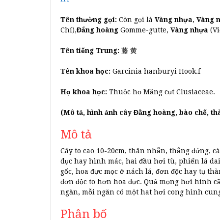
Tên thường gọi:
Còn gọi là
Vàng nhựa
,
Vàng 
Chí),
Đắng hoàng
Gomme-gutte,
Vàng nhựa
(Vi
Tên tiếng Trung:
藤 黄
Tên khoa học:
Garcinia hanburyi Hook.f
Họ khoa học:
Thuộc họ Măng cụt Clusiaceae.
(Mô tả, hình ảnh cây Đằng hoàng, bào chế, t
Mô tả
Cây to cao 10-20cm, thân nhẵn, thẳng đứng, c
dục hay hình mác, hai đầu hơi tù, phiến lá d
gốc, hoa đực mọc ở nách lá, đơn độc hay tụ thà
đơn độc to hơn hoa đực. Quả mọng hơi hình cầu
ngăn, mỗi ngăn có một hat hơi cong hình cun
Phân bố