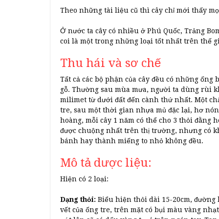
Theo những tài liệu cũ thì cây chỉ mới thấy 
Ở nước ta cây có nhiều ở Phú Quốc, Trảng Bo
coi là một trong những loại tốt nhất trên thế gi
Thu hái và sơ chế
Tất cả các bộ phận của cây đều có những ống bà
gỗ. Thường sau mùa mưa, người ta dùng rùi k
milimet từ dưới đất đến cành thứ nhất. Một c
tre, sau một thời gian nhựa mủ đặc lại, hơ nón
hoàng, mỗi cây 1 năm có thể cho 3 thỏi đằng 
được chuộng nhất trên thị trường, nhưng có k
bánh hay thành miếng to nhỏ không đều.
Mô tả dược liệu:
Hiện có 2 loại:
Dạng thỏi:
Biểu hiện thỏi dài 15-20cm, đường
vết của ống tre, trên mặt có bụi màu vàng nhạ