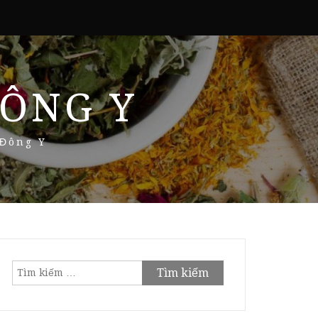
ÔNG Y
 Đông Y
Tìm
kiếm
cho: