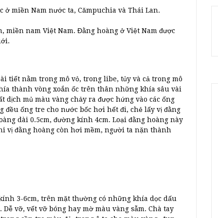
mọc ở miền Nam nước ta, Cămpuchia và Thái Lan.
m, miền nam Việt Nam. Đằng hoàng ở Việt Nam được
ới.
i tiết nằm trong mô vỏ, trong libe, tủy và cả trong mô
hía thành vòng xoắn ốc trên thân những khía sâu vài
hất dịch mủ màu vàng chảy ra được hứng vào các ống
g đều ống tre cho nước bốc hơi hết đi, chẻ lấy vị đằng
hoàng dài 0.5cm, đường kính 4cm. Loại đằng hoàng này
hi vị đằng hoàng còn hơi mềm, người ta nặn thành
 kính 3-6cm, trên mặt thường có những khía dọc dấu
t. Dễ vỡ, vết vỡ bóng hay mờ màu vàng sẫm. Chà tay