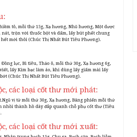
u:
hiềm tô, mỗi thứ 15g, Xạ hương, Nhũ hương, Một dược
 nát, trộn với thuốc bột và dấm, lấy bút phết chung
 hết mới thôi (Chúc Thị Nhất Bút Tiêu Phương).
ồng lục, Bì tiêu, Thảo ô, mỗi thứ 30g, Xạ hương 6g,
viết, lấy Kim bạc làm áo, khi dùng lấy giấm mài lấy
 bớt (Chúc Thị Nhất Bút Tiêu Phương).
ộc, các loại cốt thư mới phát:
.Ngũ vị tử mỗi thứ 30g, Xạ hương, Băng phiến mỗi thứ
ấm nhồi thành hồ dày đắp quanh chỗ phụ cốt thư (Tiêu
.
ộc, các loại cốt thư mới xuất:
, Nhân trung bạch 15g, Chu sa, Bạch cập, Bạch liễm