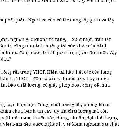
m thuốc tẩy nhẹ với liều 0,10 – 0,15g. Với liều 4g có
 phế quản. Ngoài ra còn có tác dụng tẩy giun và tẩy
ợng, nguồn gốc không rõ ràng,… xuất hiện tràn lan
điều trị cũng như ảnh hưởng tới sức khỏe của bệnh
ua thuốc đông dược là rất quan trọng và cần thiết. Vậy
 đâu?
rộng rãi trong YHCT. Hiện tại hầu hết các cửa hàng
hẩn trị YHCT… đều có bán vị thuốc này. Tuy nhiên
đảm bảo chất lượng, có giấy phép hoạt động để mua
 loại dược liệu đúng, chất lượng tốt, phòng khám
khám chữa bệnh tin cậy, uy tín chất lượng mà còn
y (thuốc nam, thuốc bắc) đúng, chuẩn, đạt chất lượng
iển Việt Nam đều được nghành y tế kiểm nghiệm đạt chất