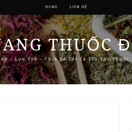
HOME
LIÊN HỆ
NANG THUỐC Đ
ợp – Lưu Trữ – Chia Sẻ Tất Cả Tin Tức Thuốc