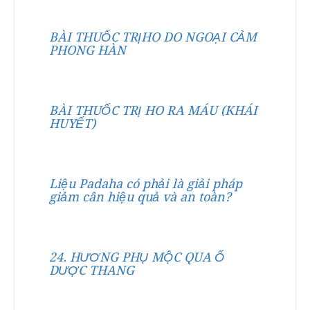
BÀI THUỐC TRỊHO DO NGOẠI CẢM
PHONG HÀN
BÀI THUỐC TRỊ HO RA MÁU (KHÁI
HUYẾT)
Liệu Padaha có phải là giải pháp
giảm cân hiệu quả và an toàn?
24. HƯƠNG PHỤ MỘC QUA Ố
DƯỢC THANG