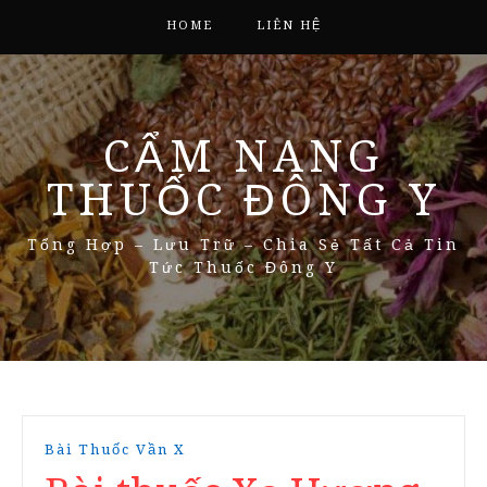
HOME
LIÊN HỆ
CẨM NANG
THUỐC ĐÔNG Y
Tổng Hợp – Lưu Trữ – Chia Sẻ Tất Cả Tin
Tức Thuốc Đông Y
Bài Thuốc Vần X