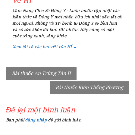
Về HÍ
Cẩm Nang Chia Sẻ Đông Y - Luôn muốn cập nhật các
kiến thức về Đông Y mới nhất, hữu ích nhất đến tất cả
mọi người. Phòng và Trị bệnh từ Đông Y sẽ bền hơn
và có sức khỏe tốt hơn rất nhiều. Hãy cùng có một
cuộc sống xanh, sống khỏe.
Xem tất cả các bài viết của HÍ →
Điều
Bài thuốc An Trùng Tán II
hướng
Bài thuốc Kiên Thống Phương
bài
viết
Để lại một bình luận
Bạn phải
đăng nhập
để gửi bình luận.