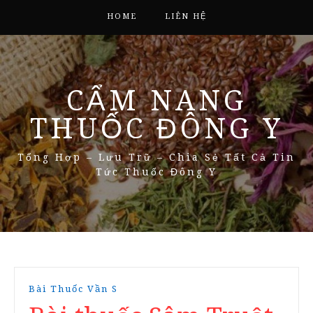
HOME
LIÊN HỆ
CẨM NANG
THUỐC ĐÔNG Y
Tổng Hợp – Lưu Trữ – Chia Sẻ Tất Cả Tin
Tức Thuốc Đông Y
Bài Thuốc Vần S