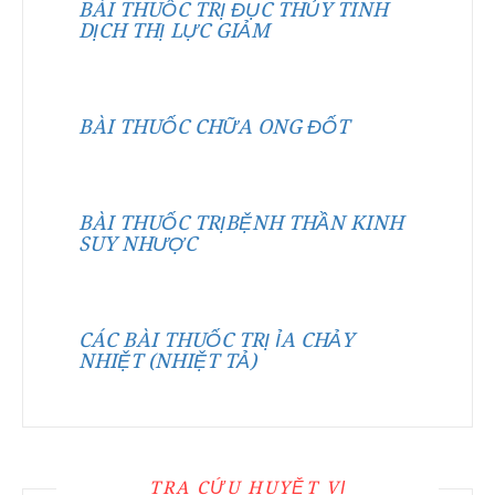
BÀI THUỐC TRỊ ĐỤC THỦY TINH
DỊCH THỊ LỰC GIẢM
BÀI THUỐC CHỮA ONG ĐỐT
BÀI THUỐC TRỊBỆNH THẦN KINH
SUY NHƯỢC
CÁC BÀI THUỐC TRỊ ỈA CHẢY
NHIỆT (NHIỆT TẢ)
TRA CỨU HUYỆT VỊ