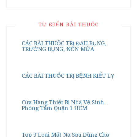
TỪ ĐIỂN BÀI THUỐC
CÁC BÀI THUỐC TRỊ ĐAU BỤNG,
TRƯỚNG BỤNG, NÔN MỬA
CÁC BÀI THUỐC TRỊ BỆNH KIẾT LỴ
Cửa Hàng Thiết Bị Nhà Vệ Sinh –
Phòng Tắm Quận 1 HCM
Top 9 Loại Mặt Nạ Spa Dùng Cho