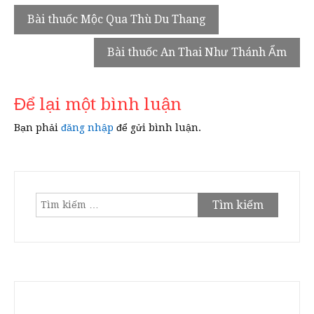
Điều
Bài thuốc Mộc Qua Thù Du Thang
hướng
Bài thuốc An Thai Như Thánh Ẩm
bài
viết
Để lại một bình luận
Bạn phải
đăng nhập
để gửi bình luận.
Tìm
kiếm
cho: