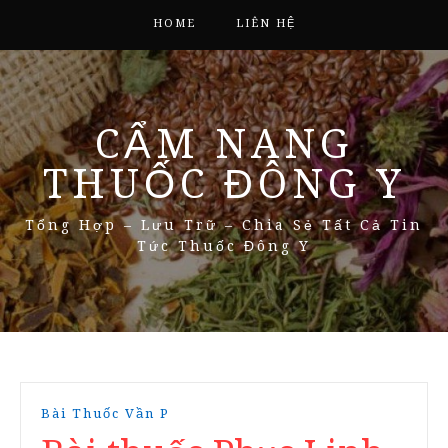
HOME
LIÊN HỆ
CẨM NANG
THUỐC ĐÔNG Y
Tổng Hợp – Lưu Trữ – Chia Sẻ Tất Cả Tin
Tức Thuốc Đông Y
Bài Thuốc Vần P