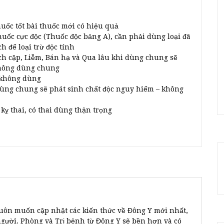
huốc tốt bài thuốc mới có hiệu quả
thuốc cực độc (Thuốc độc bảng A), cần phải dùng loại đã
h để loại trừ độc tính
ạch cập, Liễm, Bán hạ và Qua lâu khi dùng chung sẽ
không dùng chung
i không dùng
dùng chung sẽ phát sinh chất độc nguy hiểm – không
kỵ thai, có thai dùng thận trọng
uôn muốn cập nhật các kiến thức về Đông Y mới nhất,
người. Phòng và Trị bệnh từ Đông Y sẽ bền hơn và có