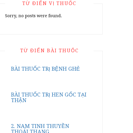
TỪ ĐIỂN VỊ THUỐC
Sorry, no posts were found.
TỪ ĐIỂN BÀI THUỐC
BÀI THUỐC TRỊ BỆNH GHẺ
BÀI THUỐC TRỊ HEN GỐC TẠI
THẬN
2. NAM TINH THUYỀN
THOÁI THANG