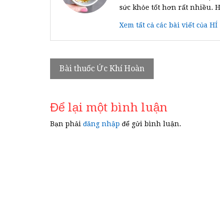
sức khỏe tốt hơn rất nhiều. 
Xem tất cả các bài viết của HÍ
Điều
Bài thuốc Ức Khí Hoàn
hướng
bài
Để lại một bình luận
viết
Bạn phải
đăng nhập
để gửi bình luận.