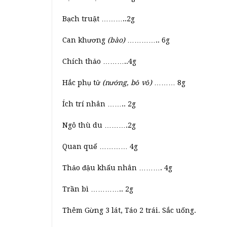
Bạch truật ………..2g
Can khương
(bào)
………….. 6g
Chích thảo ………..4g
Hắc phụ tử
(nướng, bỏ vỏ)
……… 8g
Ích trí nhân …….. 2g
Ngô thù du ……….2g
Quan quế ………… 4g
Thảo đậu khấu nhân ………. 4g
Trần bì ………….. 2g
Thêm Gừng 3 lát, Táo 2 trái. Sắc uống.