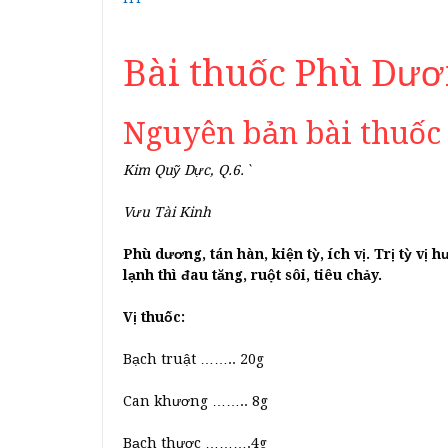
Bài thuốc Phù Dươ
Nguyên bản bài thuốc
Kim Quỹ Dực, Q.6.`
Vưu Tài Kinh
Phù dương, tán hàn, kiện tỳ, ích vị. Trị tỳ vị
lạnh thì đau tăng, ruột sôi, tiêu chảy.
Vị thuốc:
Bạch truật …….. 20g
Can khương …….. 8g
Bạch thược ……….4g