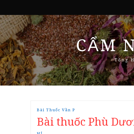
CẨM 
Tổng H
Bài Thuốc Vần P
Bài thuốc Phù Dươ
HÍ