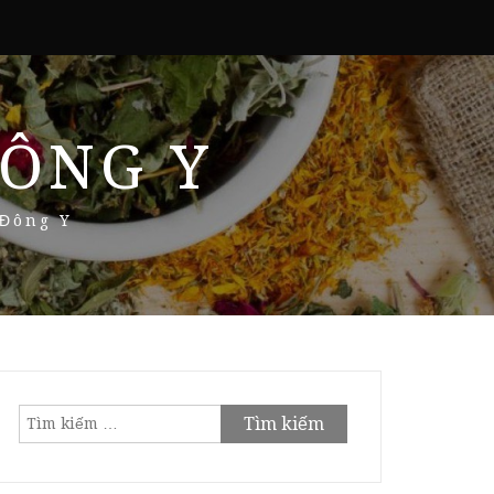
ÔNG Y
 Đông Y
Tìm
kiếm
cho: