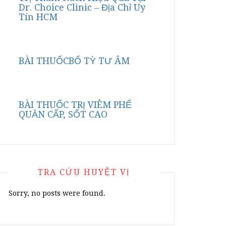
Dr. Choice Clinic – Địa Chỉ Uy
Tín HCM
BÀI THUỐCBỔ TỲ TƯ ÂM
BÀI THUỐC TRỊ VIÊM PHẾ
QUẢN CẤP, SỐT CAO
TRA CỨU HUYỆT VỊ
Sorry, no posts were found.