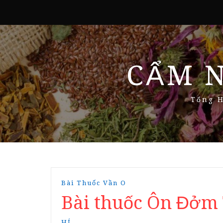
CẨM 
Tổng H
Bài Thuốc Vần O
Bài thuốc Ôn Đởm 
HÍ