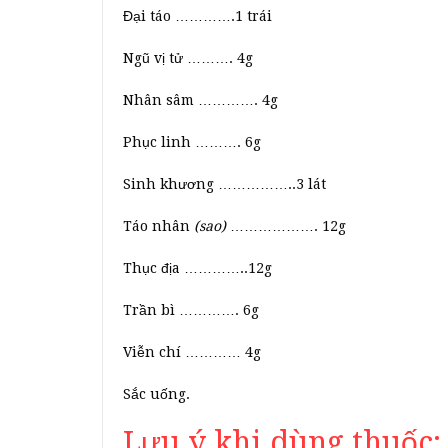
Đại táo ………….1 trái
Ngũ vị tử ………. 4g
Nhân sâm …………. 4g
Phục linh ………. 6g
Sinh khương ……………..3 lát
Táo nhân
(sao)
………………. 12g
Thục địa …………..12g
Trần bì …………. 6g
Viễn chí ………… 4g
Sắc uống.
Lưu ý khi dùng thuốc: