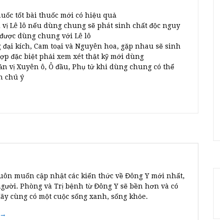
huốc tốt bài thuốc mới có hiệu quả
 vị Lê lô nếu dùng chung sẽ phát sinh chất độc nguy
 được dùng chung với Lê lô
g đại kích, Cam toại và Nguyên hoa, gặp nhau sẽ sinh
p đặc biệt phải xem xét thật kỹ mới dùng
ản vị Xuyên ô, Ô đầu, Phụ tử khi dùng chung có thể
n chú ý
uôn muốn cập nhật các kiến thức về Đông Y mới nhất,
người. Phòng và Trị bệnh từ Đông Y sẽ bền hơn và có
Hãy cùng có một cuộc sống xanh, sống khỏe.
 →