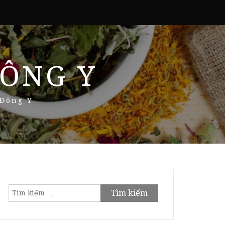
ÔNG Y
 Đông Y
Tìm
kiếm
cho: