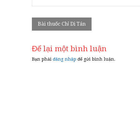
Điều
Bài thuốc Chỉ Di Tán
hướng
bài
Để lại một bình luận
viết
Bạn phải
đăng nhập
để gửi bình luận.