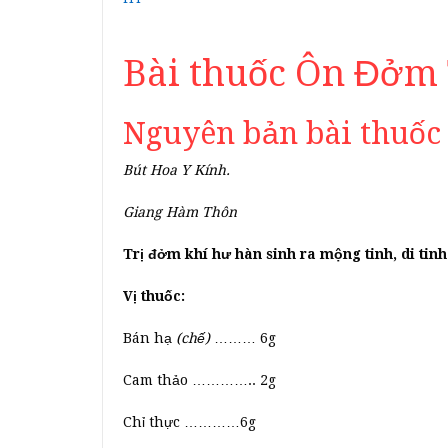
Bài thuốc Ôn Đởm 
Nguyên bản bài thuốc
Bút Hoa Y Kính.
Giang Hàm Thôn
Trị đởm khí hư hàn sinh ra mộng tinh, di tinh 
Vị thuốc:
Bán hạ
(chế)
……… 6g
Cam thảo ………….. 2g
Chỉ thực …………6g