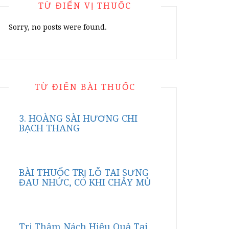
TỪ ĐIỂN VỊ THUỐC
Sorry, no posts were found.
TỪ ĐIỂN BÀI THUỐC
3. HOÀNG SÀI HƯƠNG CHI
BẠCH THANG
BÀI THUỐC TRỊ LỖ TAI SƯNG
ĐAU NHỨC, CÓ KHI CHẢY MỦ
Trị Thâm Nách Hiệu Quả Tại