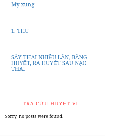
My xung
1. THU
SẨY THAI NHIỀU LẦN, BĂNG
HUYẾT, RA HUYẾT SAU NẠO
THAI
TRA CỨU HUYỆT VỊ
Sorry, no posts were found.