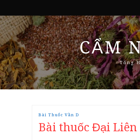
CẨM 
Tổng H
Bài Thuốc Vần D
Bài thuốc Đại Liê