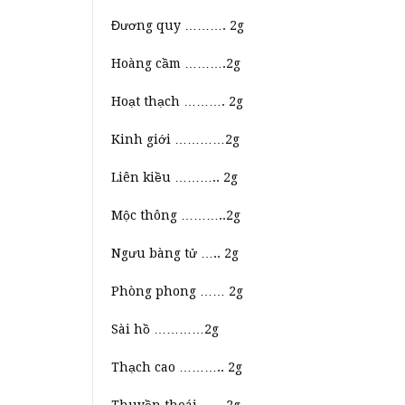
Đương quy ………. 2g
Hoàng cầm ……….2g
Hoạt thạch ………. 2g
Kinh giới …………2g
Liên kiều ……….. 2g
Mộc thông ………..2g
Ngưu bàng tử ….. 2g
Phòng phong …… 2g
Sài hồ …………2g
Thạch cao ……….. 2g