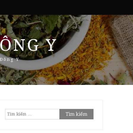
ÔNG Y
 Đông Y
Tìm
kiếm
cho: