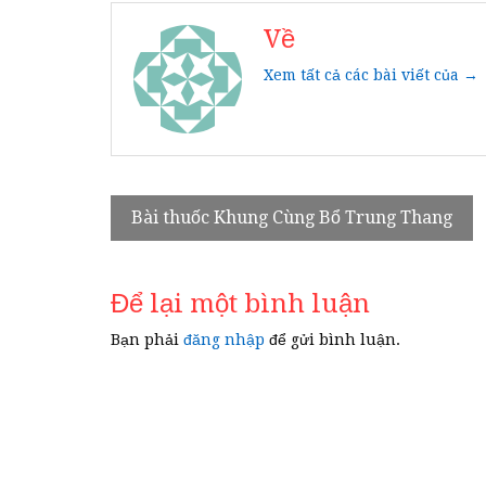
Về
Xem tất cả các bài viết của →
Điều
Bài thuốc Khung Cùng Bổ Trung Thang
hướng
bài
Để lại một bình luận
viết
Bạn phải
đăng nhập
để gửi bình luận.