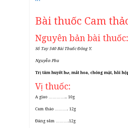
Bài thuốc Cam thả
Nguyên bản bài thuốc
Sổ Tay 540 Bài Thuốc Đông Y.
Nguyễn Phu
Trị tâm huyết hư, mắt hoa, chóng mặt, hồi hộ
Vị thuốc:
A giao ………….. 10g
Cam thảo ………. 12g
Đảng sâm ……….12g