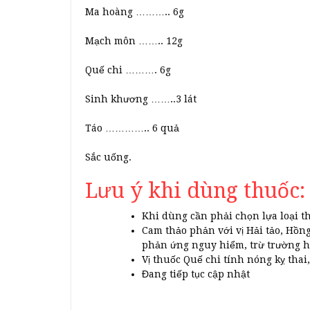
Ma hoàng ……….. 6g
Mạch môn …….. 12g
Quế chi ………. 6g
Sinh khương ……..3 lát
Táo ………….. 6 quả
Sắc uống.
Lưu ý khi dùng thuốc:
Khi dùng cần phải chọn lựa loại t
Cam thảo phản với vị Hải tảo, Hồn
phản ứng nguy hiểm, trừ trường hợ
Vị thuốc Quế chi tính nóng kỵ thai
Đang tiếp tục cập nhật