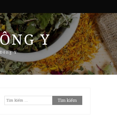
ÔNG Y
 Đông Y
Tìm
kiếm
cho: