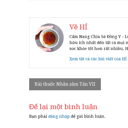
Về HÍ
Cẩm Nang Chia Sẻ Đông Y - L
hữu ích nhất đến tất cả mọi 
sức khỏe tốt hơn rất nhiều. 
Xem tất cả các bài viết của HÍ
Điều
Bài thuốc Nhân sâm Tán VII
hướng
bài
Để lại một bình luận
viết
Bạn phải
đăng nhập
để gửi bình luận.