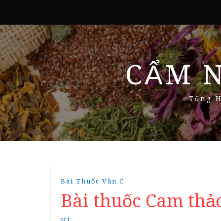
CẨM 
Tổng H
Bài Thuốc Vần C
Bài thuốc Cam thả
HÍ