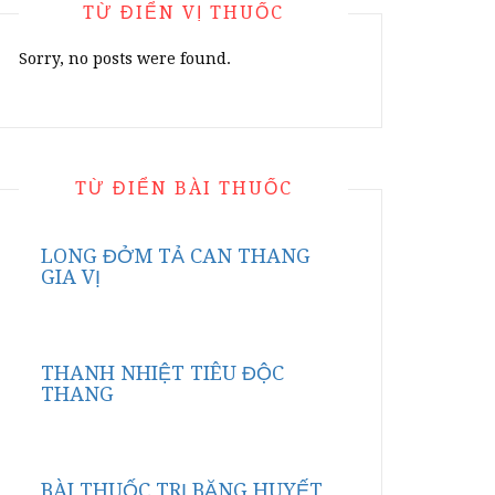
TỪ ĐIỂN VỊ THUỐC
Sorry, no posts were found.
TỪ ĐIỂN BÀI THUỐC
LONG ĐỞM TẢ CAN THANG
GIA VỊ
THANH NHIỆT TIÊU ĐỘC
THANG
BÀI THUỐC TRỊ BĂNG HUYẾT