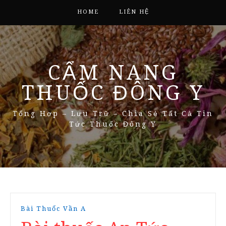
HOME
LIÊN HỆ
CẨM NANG
THUỐC ĐÔNG Y
Tổng Hợp – Lưu Trữ – Chia Sẻ Tất Cả Tin
Tức Thuốc Đông Y
Bài Thuốc Vần A