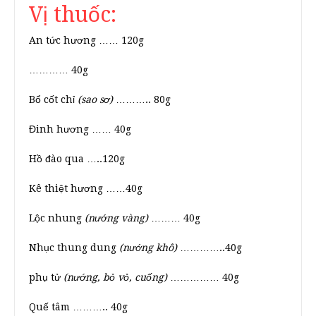
Vị thuốc:
An tức hương …… 120g
………… 40g
Bổ cốt chỉ
(sao sơ)
……….. 80g
Đinh hương …… 40g
Hồ đào qua …..120g
Kê thiệt hương ……40g
Lộc nhung
(nướng vàng)
……… 40g
Nhục thung dung
(nướng khô)
…………..40g
phụ tử
(nướng, bỏ vỏ, cuống)
…………… 40g
Quế tâm ……….. 40g