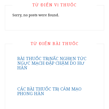
TỪ ĐIỂN VỊ THUỐC
Sorry, no posts were found.
TỪ ĐIỂN BÀI THUỐC
BÀI THUỐC TRỊNẤC NGHẸN TỨC
NGỰC MẠCH ĐẬP CHẬM DO HƯ
HÀN
CÁC BÀI THUỐC TRỊ CẢM MẠO
PHONG HÀN