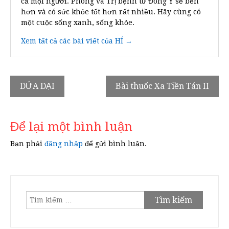
cả mọi người. Phòng và Trị bệnh từ Đông Y sẽ bền
hơn và có sức khỏe tốt hơn rất nhiều. Hãy cùng có
một cuộc sống xanh, sống khỏe.
Xem tất cả các bài viết của HÍ →
Điều
DỨA DẠI
Bài thuốc Xa Tiền Tán II
hướng
bài
Để lại một bình luận
viết
Bạn phải
đăng nhập
để gửi bình luận.
Tìm
kiếm
cho: