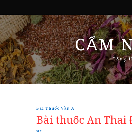
CẨM 
Tổng H
Bài Thuốc Vần A
Bài thuốc An Thai
HÍ