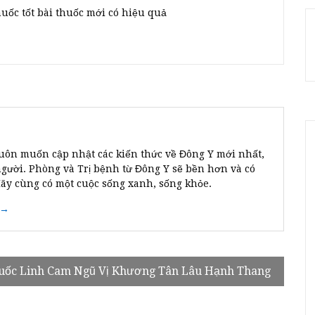
huốc tốt bài thuốc mới có hiệu quả
uôn muốn cập nhật các kiến thức về Đông Y mới nhất,
người. Phòng và Trị bệnh từ Đông Y sẽ bền hơn và có
Hãy cùng có một cuộc sống xanh, sống khỏe.
 →
huốc Linh Cam Ngũ Vị Khương Tân Lâu Hạnh Thang