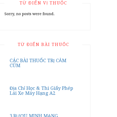
TỪ ĐIỂN VỊ THUỐC
Sorry, no posts were found.
TỪ ĐIỂN BÀI THUỐC
CÁC BÀI THUỐC TRỊ CẢM
CÚM
Địa Chỉ Học & Thi Giấy Phép
Lái Xe Máy Hạng A2
3.RƯỢU MINH MẠNG