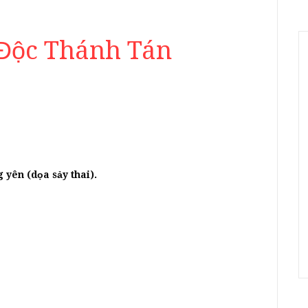
 Độc Thánh Tán
:
 yên (dọa sảy thai).