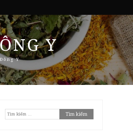
ÔNG Y
 Đông Y
Tìm
kiếm
cho: