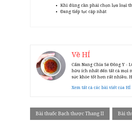
Khi dùng cần phải chọn lựa loại t
Đang tiếp tục cập nhật
Về HÍ
Cẩm Nang Chia Sẻ Đông Y - L
hữu ích nhất đến tất cả mọi 
sức khỏe tốt hơn rất nhiều. 
Xem tất cả các bài viết của HÍ
Điều
Bài thuốc Bạch thược Thang II
Bài t
hướng
bài